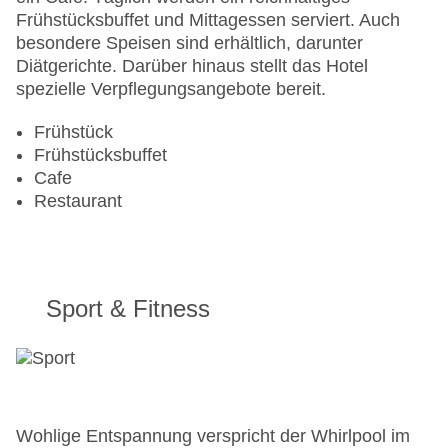
Zimmerservice
Frühstücksbuffet und Mittagessen serviert. Auch
Gesamtanzahl der Stockwerke: 6
besondere Speisen sind erhältlich, darunter
Gesamtanzahl der Zimmer: 25
Diätgerichte. Darüber hinaus stellt das Hotel
Zahlungsarten: American Express, Diners Club,
spezielle Verpflegungsangebote bereit.
EC Maestro, Mastercard, Visa
Landeskategorie: 4 Sterne
Frühstück
Frühstücksbuffet
Cafe
Restaurant
Sport & Fitness
Wohlige Entspannung verspricht der Whirlpool im