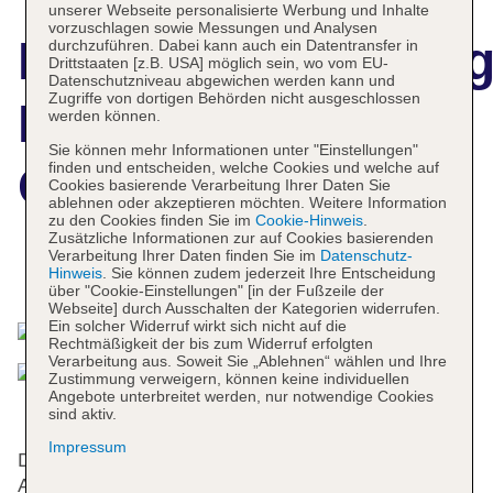
unserer Webseite personalisierte Werbung und Inhalte
vorzuschlagen sowie Messungen und Analysen
Hotelbeschreibun
durchzuführen. Dabei kann auch ein Datentransfer in
Drittstaaten [z.B. USA] möglich sein, wo vom EU-
Datenschutzniveau abgewichen werden kann und
Zugriffe von dortigen Behörden nicht ausgeschlossen
Hotel Danubia
werden können.
Sie können mehr Informationen unter "Einstellungen"
Gate
finden und entscheiden, welche Cookies und welche auf
Cookies basierende Verarbeitung Ihrer Daten Sie
ablehnen oder akzeptieren möchten. Weitere Information
zu den Cookies finden Sie im
Cookie-Hinweis
.
Zusätzliche Informationen zur auf Cookies basierenden
Verarbeitung Ihrer Daten finden Sie im
Datenschutz-
Hinweis
. Sie können zudem jederzeit Ihre Entscheidung
Das bietet Ihre Unterkunft
über "Cookie-Einstellungen" [in der Fußzeile der
Webseite] durch Ausschalten der Kategorien widerrufen.
Ein solcher Widerruf wirkt sich nicht auf die
Rechtmäßigkeit der bis zum Widerruf erfolgten
Verarbeitung aus. Soweit Sie „Ablehnen“ wählen und Ihre
Zustimmung verweigern, können keine individuellen
Angebote unterbreitet werden, nur notwendige Cookies
sind aktiv.
Impressum
Das Hotel bietet 25 Zimmer und verfügt über einen
Aufzug. Das freundliche Personal an der Rezeption