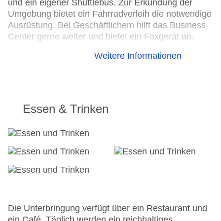
und ein eigener Shuttlebus. Zur Erkundung der
Umgebung bietet ein Fahrradverleih die notwendige
Ausrüstung. Bei Geschäftlichem hilft das Business-
Center gerne weiter und bietet ein Faxgerät an.
Weitere Informationen
24h Rezeption
Parkplatz
Check-in von: 14:00:00
Check-out bis: 11:00:00
Konferenzraum
Essen & Trinken
Garage
Hoteleröffnung: 2009
Hotelsafe
WLAN/WiFi im Hotel
Letzte umfassende Renovierung: 2009
Lift
Minimarkt
Anzahl der Konferenzräume: 1
Anzahl der Aufzüge: 1
Die Unterbringung verfügt über ein Restaurant und
Haustiere: gegen Gebühr
ein Café. Täglich werden ein reichhaltiges