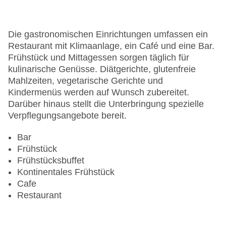
WLAN/WiFi im Hotel
Letzte umfassende Renovierung: 1992
Lift
Die gastronomischen Einrichtungen umfassen ein
Anzahl der Konferenzräume: 1
Restaurant mit Klimaanlage, ein Café und eine Bar.
Anzahl der Aufzüge: 1
Frühstück und Mittagessen sorgen täglich für
Haustiere
kulinarische Genüsse. Diätgerichte, glutenfreie
Zimmerservice
Mahlzeiten, vegetarische Gerichte und
Sonnenterrasse
Kindermenüs werden auf Wunsch zubereitet.
Gesamtanzahl der Stockwerke: 8
Darüber hinaus stellt die Unterbringung spezielle
Gesamtanzahl der Zimmer: 190
Verpflegungsangebote bereit.
Pools:Liegen am Pool
Zahlungsarten: American Express, Diners Club,
Bar
Mastercard, Visa
Frühstück
Landeskategorie: 5 Sterne
Frühstücksbuffet
Kontinentales Frühstück
Cafe
Restaurant