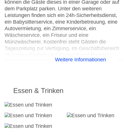
können die Gäste dieses in einer Garage oder auf
dem Parkplatz parken. Unter den weiteren
Leistungen finden sich ein 24h-Sicherheitsdienst,
ein Babysitterservice, eine Kinderbetreuung, eine
Autovermietung, ein Zimmerservice, ein
Wäscheservice, ein Friseur und eine
Münzwäscherei. Kostenfrei steht Gästen die
Tageszeitung zur Verfügung. Im Geschäftsbereich
(Business-Center) sind Faxgerät und Projektor
Weitere Informationen
vorhanden.
24h Rezeption
Parkplatz
Check-in von: 15:00:00
Essen & Trinken
Check-out bis: 12:00:00
Konferenzraum
Garage
Garten: ohne Gebühr
Hoteleröffnung: 1924
Hotelsafe