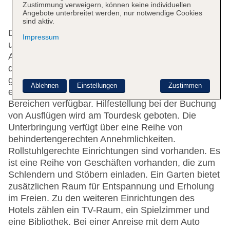
Zustimmung verweigern, können keine individuellen
Angebote unterbreitet werden, nur notwendige Cookies
sind aktiv.
Das Hotel bietet 190 Zimmer, 23 Suiten, 21 Einzel-
Impressum
und 99 Doppelzimmer auf 8 Etagen, die mit einem
Aufzug erreichbar sind. Die Rezeption ist rund um
die Uhr besetzt. Zu den Einrichtungen des Hauses
gehören eine Gepäckaufbewahrung, ein Safe und
Ablehnen
Einstellungen
Zustimmen
eine Wechselstube. WLAN ist in den öffentlichen
Bereichen verfügbar. Hilfestellung bei der Buchung
von Ausflügen wird am Tourdesk geboten. Die
Unterbringung verfügt über eine Reihe von
behindertengerechten Annehmlichkeiten.
Rollstuhlgerechte Einrichtungen sind vorhanden. Es
ist eine Reihe von Geschäften vorhanden, die zum
Schlendern und Stöbern einladen. Ein Garten bietet
zusätzlichen Raum für Entspannung und Erholung
im Freien. Zu den weiteren Einrichtungen des
Hotels zählen ein TV-Raum, ein Spielzimmer und
eine Bibliothek. Bei einer Anreise mit dem Auto