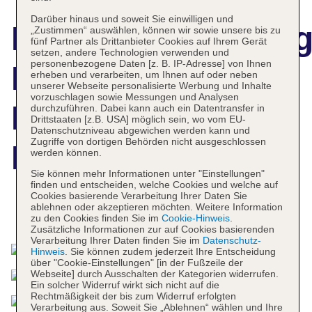
Darüber hinaus und soweit Sie einwilligen und
Hotelbeschreibun
„Zustimmen“ auswählen, können wir sowie unsere bis zu
fünf Partner als Drittanbieter Cookies auf Ihrem Gerät
setzen, andere Technologien verwenden und
personenbezogene Daten [z. B. IP-Adresse] von Ihnen
Hotel de la Ville
erheben und verarbeiten, um Ihnen auf oder neben
unserer Webseite personalisierte Werbung und Inhalte
vorzuschlagen sowie Messungen und Analysen
Rome, a Rocco
durchzuführen. Dabei kann auch ein Datentransfer in
Drittstaaten [z.B. USA] möglich sein, wo vom EU-
Datenschutzniveau abgewichen werden kann und
Zugriffe von dortigen Behörden nicht ausgeschlossen
Forte Hotel
werden können.
Sie können mehr Informationen unter "Einstellungen"
finden und entscheiden, welche Cookies und welche auf
Cookies basierende Verarbeitung Ihrer Daten Sie
ablehnen oder akzeptieren möchten. Weitere Information
Das bietet Ihre Unterkunft
zu den Cookies finden Sie im
Cookie-Hinweis
.
Zusätzliche Informationen zur auf Cookies basierenden
Verarbeitung Ihrer Daten finden Sie im
Datenschutz-
Hinweis
. Sie können zudem jederzeit Ihre Entscheidung
über "Cookie-Einstellungen" [in der Fußzeile der
Webseite] durch Ausschalten der Kategorien widerrufen.
Ein solcher Widerruf wirkt sich nicht auf die
Rechtmäßigkeit der bis zum Widerruf erfolgten
Verarbeitung aus. Soweit Sie „Ablehnen“ wählen und Ihre