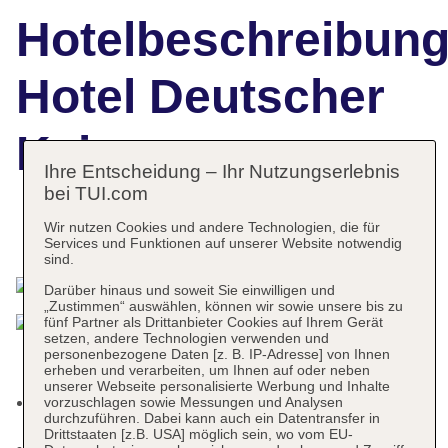
Hotelbeschreibun
Hotel Deutscher
Kaiser
Ihre Entscheidung – Ihr Nutzungserlebnis
bei TUI.com
Wir nutzen Cookies und andere Technologien, die für
Das bietet Ihre Unterkunft
Services und Funktionen auf unserer Website notwendig
sind.
Darüber hinaus und soweit Sie einwilligen und
„Zustimmen“ auswählen, können wir sowie unsere bis zu
fünf Partner als Drittanbieter Cookies auf Ihrem Gerät
setzen, andere Technologien verwenden und
personenbezogene Daten [z. B. IP-Adresse] von Ihnen
erheben und verarbeiten, um Ihnen auf oder neben
unserer Webseite personalisierte Werbung und Inhalte
Kurtaxe/Ökotaxe/Touristensteuer zahlbar vor Ort:
vorzuschlagen sowie Messungen und Analysen
durchzuführen. Dabei kann auch ein Datentransfer in
Fremdanbieter, pro Nacht ca. 3.50 EUR
Drittstaaten [z.B. USA] möglich sein, wo vom EU-