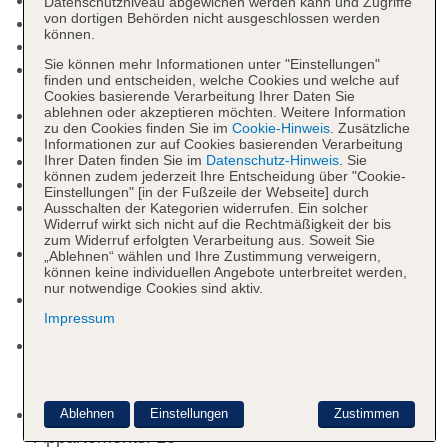
Nichtraucherhotel, Raucherbereich
Datenschutzniveau abgewichen werden kann und Zugriffe
von dortigen Behörden nicht ausgeschlossen werden
Check-in Zeit ab 14:30 Uhr
können.
Check-out Zeit bis 11:00 Uhr
Sie können mehr Informationen unter "Einstellungen"
Late Check-out: täglich 11:00 Uhr - 12:00 Uhr,
finden und entscheiden, welche Cookies und welche auf
ohne Gebühr
Cookies basierende Verarbeitung Ihrer Daten Sie
ablehnen oder akzeptieren möchten. Weitere Information
Rezeption, Hotelsafe: ohne Gebühr
zu den Cookies finden Sie im
Cookie-Hinweis
. Zusätzliche
Lift
Informationen zur auf Cookies basierenden Verarbeitung
Wintergarten
Ihrer Daten finden Sie im
Datenschutz-Hinweis
. Sie
können zudem jederzeit Ihre Entscheidung über "Cookie-
Ladenzeile, Minimarkt
Einstellungen" [in der Fußzeile der Webseite] durch
Internet: WLAN/WiFi, im gesamten Hotel
Ausschalten der Kategorien widerrufen. Ein solcher
Widerruf wirkt sich nicht auf die Rechtmäßigkeit der bis
(Anlage): ohne Gebühr
zum Widerruf erfolgten Verarbeitung aus. Soweit Sie
Zahlungsarten: TUI Card / VISA, MasterCard,
„Ablehnen“ wählen und Ihre Zustimmung verweigern,
können keine individuellen Angebote unterbreitet werden,
American Express, Diners, EC Karte/Maestro
nur notwendige Cookies sind aktiv.
Haustier: Hund erlaubt: pro Nacht ca. 30 EUR,
Impressum
Anfrage & Reservierung notwendig
Parkmöglichkeiten: Parkplatz (nach
Verfügbarkeit), unbewacht: pro Nacht ca. 10.00
EUR
Gebäudeanzahl: 4, Etagen: 3, Zimmer: 65,
Ablehnen
Einstellungen
Zustimmen
Appartements: 10