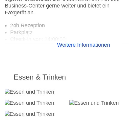
Business-Center gerne weiter und bietet ein
Faxgerät an.
24h Rezeption
Parkplatz
Check-in von: 14:00:00
Weitere Informationen
Check-out bis: 11:00:00
Konferenzraum
Garage
Hotelsafe
WLAN/WiFi im Hotel
Essen & Trinken
Lift
Anzahl der Konferenzräume: 1
Anzahl der Aufzüge: 1
Haustiere
Zimmerservice
Gesamtanzahl der Zimmer: 37
Landeskategorie: 4 Sterne