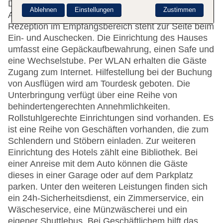
Das Hotel bietet 37 Zimmer und verfügt über einen
Ablehnen
Einstellungen
Zustimmen
Aufzug. Englischsprachiges Personal an der
Rezeption im Empfangsbereich steht zur Seite beim
Ein- und Auschecken. Die Einrichtung des Hauses
umfasst eine Gepäckaufbewahrung, einen Safe und
eine Wechselstube. Per WLAN erhalten die Gäste
Zugang zum Internet. Hilfestellung bei der Buchung
von Ausflügen wird am Tourdesk geboten. Die
Unterbringung verfügt über eine Reihe von
behindertengerechten Annehmlichkeiten.
Rollstuhlgerechte Einrichtungen sind vorhanden. Es
ist eine Reihe von Geschäften vorhanden, die zum
Schlendern und Stöbern einladen. Zur weiteren
Einrichtung des Hotels zählt eine Bibliothek. Bei
einer Anreise mit dem Auto können die Gäste
dieses in einer Garage oder auf dem Parkplatz
parken. Unter den weiteren Leistungen finden sich
ein 24h-Sicherheitsdienst, ein Zimmerservice, ein
Wäscheservice, eine Münzwäscherei und ein
eigener Shuttlebus. Bei Geschäftlichem hilft das