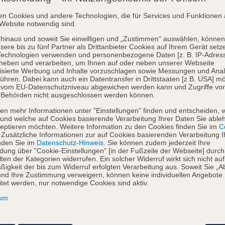
en Cookies und andere Technologien, die für Services und Funktionen 
Website notwendig sind.
hinaus und soweit Sie einwilligen und „Zustimmen“ auswählen, können
sere bis zu fünf Partner als Drittanbieter Cookies auf Ihrem Gerät setz
Technologien verwenden und personenbezogene Daten [z. B. IP-Adres
heben und verarbeiten, um Ihnen auf oder neben unserer Webseite
isierte Werbung und Inhalte vorzuschlagen sowie Messungen und Ana
ühren. Dabei kann auch ein Datentransfer in Drittstaaten [z.B. USA] mö
o vom EU-Datenschutzniveau abgewichen werden kann und Zugriffe vo
 Behörden nicht ausgeschlossen werden können.
en mehr Informationen unter "Einstellungen" finden und entscheiden, 
und welche auf Cookies basierende Verarbeitung Ihrer Daten Sie able
eptieren möchten. Weitere Information zu den Cookies finden Sie im
Co
. Zusätzliche Informationen zur auf Cookies basierenden Verarbeitung I
nden Sie im
Datenschutz-Hinweis
. Sie können zudem jederzeit Ihre
dung über "Cookie-Einstellungen" [in der Fußzeile der Webseite] durch
ten der Kategorien widerrufen. Ein solcher Widerruf wirkt sich nicht auf
igkeit der bis zum Widerruf erfolgten Verarbeitung aus. Soweit Sie „A
nd Ihre Zustimmung verweigern, können keine individuellen Angebote
itet werden, nur notwendige Cookies sind aktiv.
sum