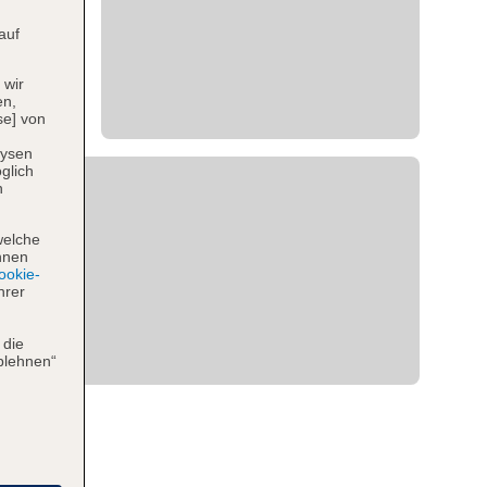
auf
 wir
en,
se] von
lysen
glich
n
welche
hnen
okie-
hrer
 die
blehnen“