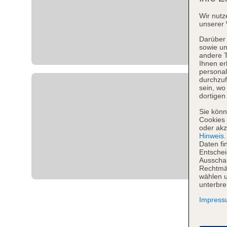
Wir nutz
unserer 
Darüber 
sowie un
andere 
Ihnen er
personal
durchzuf
sein, w
dortigen
Sie könn
Cookies 
oder akz
Hinweis
Daten fi
Entschei
Ausschal
Rechtmäß
wählen u
unterbre
Impres