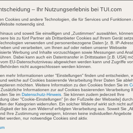
ntscheidung – Ihr Nutzungserlebnis bei TUI.com
en Cookies und andere Technologien, die für Services und Funktionen 
Website notwendig sind.
hinaus und soweit Sie einwilligen und „Zustimmen“ auswählen, können
sere bis zu fünf Partner als Drittanbieter Cookies auf Ihrem Gerät setz
Technologien verwenden und personenbezogene Daten [z. B. IP-Adres
heben und verarbeiten, um Ihnen auf oder neben unserer Webseite
isierte Werbung und Inhalte vorzuschlagen sowie Messungen und Ana
ühren. Dabei kann auch ein Datentransfer in Drittstaaten [z.B. USA] mö
o vom EU-Datenschutzniveau abgewichen werden kann und Zugriffe vo
 Behörden nicht ausgeschlossen werden können.
en mehr Informationen unter "Einstellungen" finden und entscheiden, 
und welche auf Cookies basierende Verarbeitung Ihrer Daten Sie able
eptieren möchten. Weitere Information zu den Cookies finden Sie im
Co
. Zusätzliche Informationen zur auf Cookies basierenden Verarbeitung I
nden Sie im
Datenschutz-Hinweis
. Sie können zudem jederzeit Ihre
dung über "Cookie-Einstellungen" [in der Fußzeile der Webseite] durch
ten der Kategorien widerrufen. Ein solcher Widerruf wirkt sich nicht auf
igkeit der bis zum Widerruf erfolgten Verarbeitung aus. Soweit Sie „A
nd Ihre Zustimmung verweigern, können keine individuellen Angebote
itet werden, nur notwendige Cookies sind aktiv.
sum