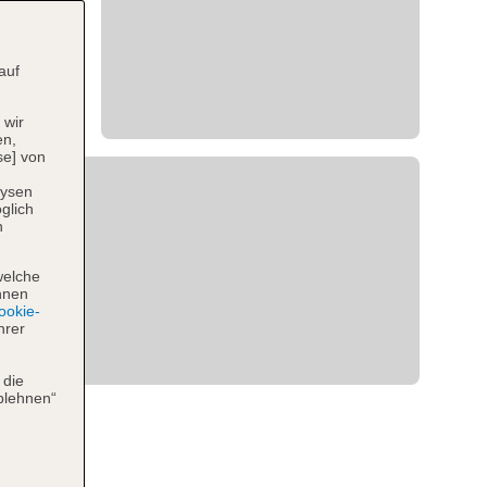
auf
 wir
en,
se] von
lysen
glich
n
welche
hnen
okie-
hrer
 die
blehnen“