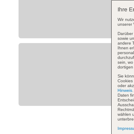
Ihre E
Wir nutz
unserer 
Darüber 
sowie un
andere 
Ihnen er
personal
durchzuf
sein, w
dortigen
Sie könn
Cookies 
oder akz
Hinweis
Daten fi
Entschei
Ausschal
Rechtmäß
wählen u
unterbre
Impres