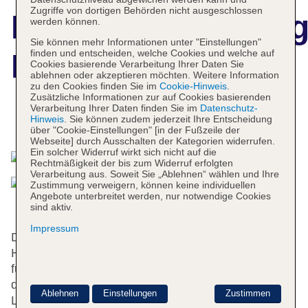
Zugriffe von dortigen Behörden nicht ausgeschlossen
Hotelbeschreibun
werden können.
Sie können mehr Informationen unter "Einstellungen"
finden und entscheiden, welche Cookies und welche auf
Hotel Espresso
Cookies basierende Verarbeitung Ihrer Daten Sie
ablehnen oder akzeptieren möchten. Weitere Information
zu den Cookies finden Sie im
Cookie-Hinweis
.
Zusätzliche Informationen zur auf Cookies basierenden
Verarbeitung Ihrer Daten finden Sie im
Datenschutz-
Hinweis
. Sie können zudem jederzeit Ihre Entscheidung
Das bietet Ihre Unterkunft
über "Cookie-Einstellungen" [in der Fußzeile der
Webseite] durch Ausschalten der Kategorien widerrufen.
Ein solcher Widerruf wirkt sich nicht auf die
Rechtmäßigkeit der bis zum Widerruf erfolgten
Verarbeitung aus. Soweit Sie „Ablehnen“ wählen und Ihre
Zustimmung verweigern, können keine individuellen
Angebote unterbreitet werden, nur notwendige Cookies
sind aktiv.
Impressum
Die Rezeption ist rund um die Uhr besetzt. Das
Hotel verfügt über verschiedene Annehmlichkeiten
für einen komfortablen und erholsamen Aufenthalt,
darunter eine Gepäckaufbewahrung und eine
Ablehnen
Einstellungen
Zustimmen
Lounge. WLAN steht ohne Gebühr zur Verfügung.