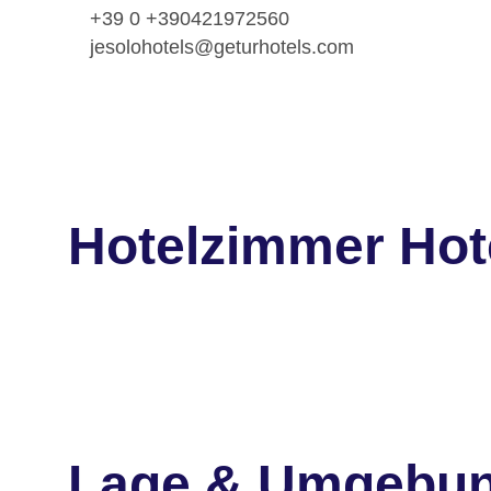
+39 0 +390421972560
jesolohotels@geturhotels.com
Hotelzimmer Hote
Lage & Umgebu