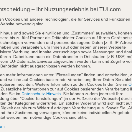
ntscheidung – Ihr Nutzungserlebnis bei TUI.com
en Cookies und andere Technologien, die für Services und Funktionen 
Website notwendig sind.
hinaus und soweit Sie einwilligen und „Zustimmen“ auswählen, können
sere bis zu fünf Partner als Drittanbieter Cookies auf Ihrem Gerät setz
Technologien verwenden und personenbezogene Daten [z. B. IP-Adres
heben und verarbeiten, um Ihnen auf oder neben unserer Webseite
isierte Werbung und Inhalte vorzuschlagen sowie Messungen und Ana
ühren. Dabei kann auch ein Datentransfer in Drittstaaten [z.B. USA] mö
o vom EU-Datenschutzniveau abgewichen werden kann und Zugriffe vo
 Behörden nicht ausgeschlossen werden können.
en mehr Informationen unter "Einstellungen" finden und entscheiden, 
und welche auf Cookies basierende Verarbeitung Ihrer Daten Sie able
eptieren möchten. Weitere Information zu den Cookies finden Sie im
Co
. Zusätzliche Informationen zur auf Cookies basierenden Verarbeitung I
nden Sie im
Datenschutz-Hinweis
. Sie können zudem jederzeit Ihre
dung über "Cookie-Einstellungen" [in der Fußzeile der Webseite] durch
ten der Kategorien widerrufen. Ein solcher Widerruf wirkt sich nicht auf
igkeit der bis zum Widerruf erfolgten Verarbeitung aus. Soweit Sie „A
nd Ihre Zustimmung verweigern, können keine individuellen Angebote
itet werden, nur notwendige Cookies sind aktiv.
sum