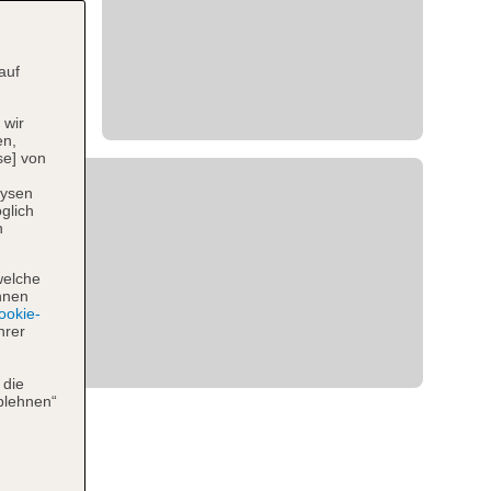
auf
 wir
en,
se] von
lysen
glich
n
welche
hnen
okie-
hrer
 die
blehnen“