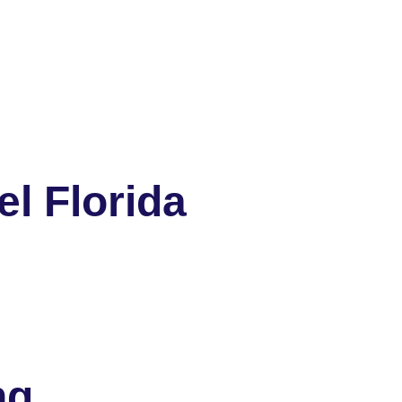
l Florida
ng