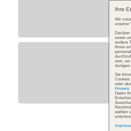
Ihre E
Wir nutz
unserer 
Darüber 
sowie un
andere 
Ihnen er
personal
durchzuf
sein, w
dortigen
Sie könn
Cookies 
oder akz
Hinweis
Daten fi
Entschei
Ausschal
Rechtmäß
wählen u
unterbre
Impres