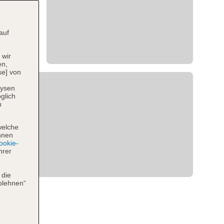
auf
 wir
en,
se] von
lysen
glich
n
welche
hnen
okie-
hrer
 die
blehnen“