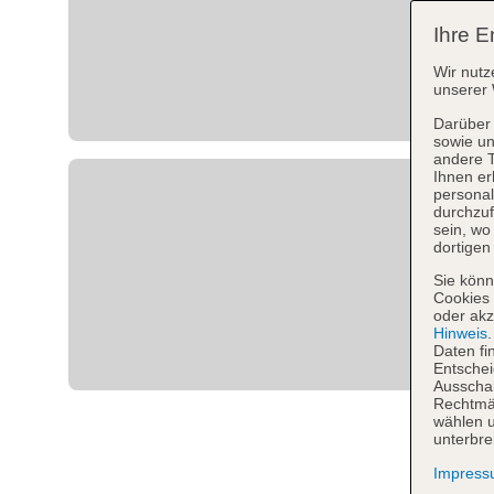
Ihre E
Wir nutz
unserer 
Darüber 
sowie un
andere 
Ihnen er
personal
durchzuf
sein, w
dortigen
Sie könn
Cookies 
oder akz
Hinweis
Daten fi
Entschei
Ausschal
Rechtmäß
wählen u
unterbre
Impres