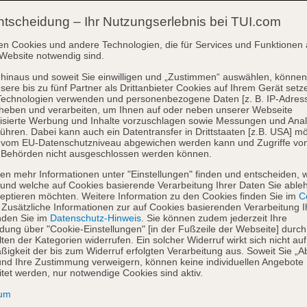
ntscheidung – Ihr Nutzungserlebnis bei TUI.com
en Cookies und andere Technologien, die für Services und Funktionen 
Website notwendig sind.
hinaus und soweit Sie einwilligen und „Zustimmen“ auswählen, können
sere bis zu fünf Partner als Drittanbieter Cookies auf Ihrem Gerät setz
Technologien verwenden und personenbezogene Daten [z. B. IP-Adres
heben und verarbeiten, um Ihnen auf oder neben unserer Webseite
isierte Werbung und Inhalte vorzuschlagen sowie Messungen und Ana
ühren. Dabei kann auch ein Datentransfer in Drittstaaten [z.B. USA] mö
o vom EU-Datenschutzniveau abgewichen werden kann und Zugriffe vo
 Behörden nicht ausgeschlossen werden können.
en mehr Informationen unter "Einstellungen" finden und entscheiden, 
und welche auf Cookies basierende Verarbeitung Ihrer Daten Sie able
eptieren möchten. Weitere Information zu den Cookies finden Sie im
Co
. Zusätzliche Informationen zur auf Cookies basierenden Verarbeitung I
nden Sie im
Datenschutz-Hinweis
. Sie können zudem jederzeit Ihre
dung über "Cookie-Einstellungen" [in der Fußzeile der Webseite] durch
ten der Kategorien widerrufen. Ein solcher Widerruf wirkt sich nicht auf
igkeit der bis zum Widerruf erfolgten Verarbeitung aus. Soweit Sie „A
nd Ihre Zustimmung verweigern, können keine individuellen Angebote
itet werden, nur notwendige Cookies sind aktiv.
sum