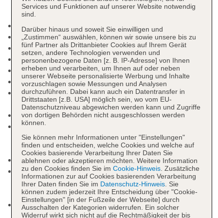
Services und Funktionen auf unserer Website notwendig
sind.
Check-in Zeit ab 14:00 Uhr
Darüber hinaus und soweit Sie einwilligen und
Check-out Zeit bis 12:00 Uhr
„Zustimmen“ auswählen, können wir sowie unsere bis zu
fünf Partner als Drittanbieter Cookies auf Ihrem Gerät
Rezeption, Hotelsafe: gegen Gebühr
setzen, andere Technologien verwenden und
Lift
personenbezogene Daten [z. B. IP-Adresse] von Ihnen
erheben und verarbeiten, um Ihnen auf oder neben
Pools: 2
unserer Webseite personalisierte Werbung und Inhalte
Kinderpool: Outdoor, Süßwasser
vorzuschlagen sowie Messungen und Analysen
durchzuführen. Dabei kann auch ein Datentransfer in
Pool: Outdoor, Süßwasser, Liegen: ohne Gebühr,
Drittstaaten [z.B. USA] möglich sein, wo vom EU-
Sonnenschirme: ohne Gebühr
Datenschutzniveau abgewichen werden kann und Zugriffe
Badetücher: gegen Gebühr
von dortigen Behörden nicht ausgeschlossen werden
können.
Internet: WLAN/WiFi, im öffentlichen Bereich, an
der Rezeption/in der Lobby: ohne Gebühr, am
Sie können mehr Informationen unter "Einstellungen"
finden und entscheiden, welche Cookies und welche auf
Pool: ohne Gebühr
Cookies basierende Verarbeitung Ihrer Daten Sie
Zahlungsarten: TUI Card / VISA, MasterCard
ablehnen oder akzeptieren möchten. Weitere Information
zu den Cookies finden Sie im
Cookie-Hinweis
. Zusätzliche
Haustier: Hund erlaubt: Barzahlung, ca. 25 EUR,
Informationen zur auf Cookies basierenden Verarbeitung
Gewicht bis max. 4 kg, Katze erlaubt, Haustiere
Ihrer Daten finden Sie im
Datenschutz-Hinweis
. Sie
können zudem jederzeit Ihre Entscheidung über "Cookie-
nicht erlaubt
Einstellungen" [in der Fußzeile der Webseite] durch
Parkmöglichkeiten: Parkplatz (nach
Ausschalten der Kategorien widerrufen. Ein solcher
Verfügbarkeit), unbewacht: gegen Gebühr
Widerruf wirkt sich nicht auf die Rechtmäßigkeit der bis