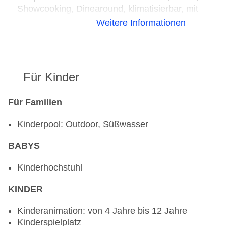
Showcooking, Dinearound, klimatisierbar, mit
Terrasse, Kinderhochstuhl
Weitere Informationen
Bars & mehr: 2
Lobbybar
Poolbar Outdoor
Für Kinder
Für Familien
Kinderpool: Outdoor, Süßwasser
BABYS
Kinderhochstuhl
KINDER
Kinderanimation: von 4 Jahre bis 12 Jahre
Kinderspielplatz