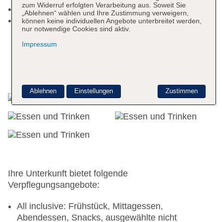
zum Widerruf erfolgten Verarbeitung aus. Soweit Sie
Gebäudeanzahl: 1, Etagen: 10, Zimmer: 318
„Ablehnen“ wählen und Ihre Zustimmung verweigern,
Landeskategorie: 4 Sterne
können keine individuellen Angebote unterbreitet werden,
nur notwendige Cookies sind aktiv.
Impressum
Essen & Trinken
Ablehnen
Einstellungen
Zustimmen
Ihre Unterkunft bietet folgende
Verpflegungsangebote:
All inclusive: Frühstück, Mittagessen,
Abendessen, Snacks, ausgewählte nicht