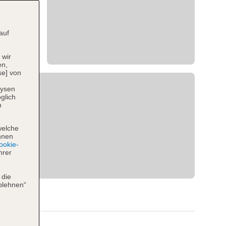
auf
 wir
en,
se] von
lysen
glich
n
welche
hnen
okie-
hrer
 die
blehnen“