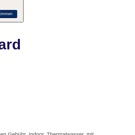
timmen
ard
gen Gebühr, Indoor, Thermalwasser, mit