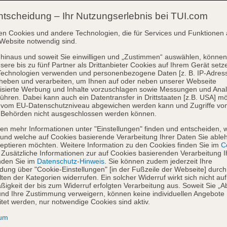
ntscheidung – Ihr Nutzungserlebnis bei TUI.com
en Cookies und andere Technologien, die für Services und Funktionen 
Website notwendig sind.
hinaus und soweit Sie einwilligen und „Zustimmen“ auswählen, können
sere bis zu fünf Partner als Drittanbieter Cookies auf Ihrem Gerät setz
Technologien verwenden und personenbezogene Daten [z. B. IP-Adres
heben und verarbeiten, um Ihnen auf oder neben unserer Webseite
isierte Werbung und Inhalte vorzuschlagen sowie Messungen und Ana
ühren. Dabei kann auch ein Datentransfer in Drittstaaten [z.B. USA] mö
o vom EU-Datenschutzniveau abgewichen werden kann und Zugriffe vo
 Behörden nicht ausgeschlossen werden können.
en mehr Informationen unter "Einstellungen" finden und entscheiden, 
und welche auf Cookies basierende Verarbeitung Ihrer Daten Sie able
eptieren möchten. Weitere Information zu den Cookies finden Sie im
Co
. Zusätzliche Informationen zur auf Cookies basierenden Verarbeitung I
nden Sie im
Datenschutz-Hinweis
. Sie können zudem jederzeit Ihre
dung über "Cookie-Einstellungen" [in der Fußzeile der Webseite] durch
ten der Kategorien widerrufen. Ein solcher Widerruf wirkt sich nicht auf
igkeit der bis zum Widerruf erfolgten Verarbeitung aus. Soweit Sie „A
nd Ihre Zustimmung verweigern, können keine individuellen Angebote
itet werden, nur notwendige Cookies sind aktiv.
sum