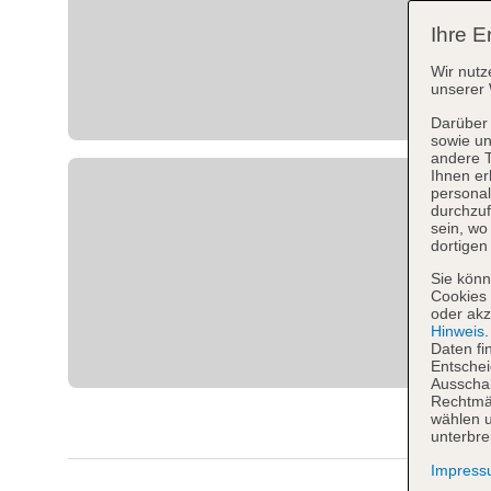
Ihre E
Wir nutz
unserer 
Darüber 
sowie un
andere 
Ihnen er
personal
durchzuf
sein, w
dortigen
Sie könn
Cookies 
oder akz
Hinweis
Daten fi
Entschei
Ausschal
Rechtmäß
wählen u
unterbre
Impres