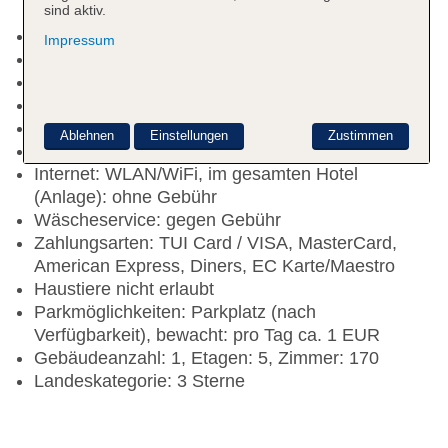
sind aktiv.
Gartenanlage, Sonnenterrasse
Impressum
Pools: 2
Pool: Outdoor
Kinderpool: Outdoor
Souvenirshop, Minimarkt, Boutique, Friseur
Ablehnen
Einstellungen
Zustimmen
Diskothek/Nachtclub
Internet: WLAN/WiFi, im gesamten Hotel
(Anlage): ohne Gebühr
Wäscheservice: gegen Gebühr
Zahlungsarten: TUI Card / VISA, MasterCard,
American Express, Diners, EC Karte/Maestro
Haustiere nicht erlaubt
Parkmöglichkeiten: Parkplatz (nach
Verfügbarkeit), bewacht: pro Tag ca. 1 EUR
Gebäudeanzahl: 1, Etagen: 5, Zimmer: 170
Landeskategorie: 3 Sterne