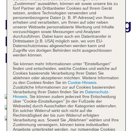
„Zustimmen“ auswählen, können wir sowie unsere bis zu
fünf Partner als Drittanbieter Cookies auf Ihrem Gerät
setzen, andere Technologien verwenden und
personenbezogene Daten [z. B. IP-Adresse] von Ihnen
Hotelbeschreibun
erheben und verarbeiten, um Ihnen auf oder neben
unserer Webseite personalisierte Werbung und Inhalte
vorzuschlagen sowie Messungen und Analysen
Hotel Gran Vista
durchzuführen. Dabei kann auch ein Datentransfer in
Drittstaaten [z.B. USA] möglich sein, wo vom EU-
Datenschutzniveau abgewichen werden kann und
Zugriffe von dortigen Behörden nicht ausgeschlossen
Plava Laguna
werden können.
Sie können mehr Informationen unter "Einstellungen"
finden und entscheiden, welche Cookies und welche auf
Cookies basierende Verarbeitung Ihrer Daten Sie
ablehnen oder akzeptieren möchten. Weitere Information
Das bietet Ihre Unterkunft
zu den Cookies finden Sie im
Cookie-Hinweis
.
Zusätzliche Informationen zur auf Cookies basierenden
Verarbeitung Ihrer Daten finden Sie im
Datenschutz-
Hinweis
. Sie können zudem jederzeit Ihre Entscheidung
über "Cookie-Einstellungen" [in der Fußzeile der
Webseite] durch Ausschalten der Kategorien widerrufen.
Ein solcher Widerruf wirkt sich nicht auf die
Rechtmäßigkeit der bis zum Widerruf erfolgten
Verarbeitung aus. Soweit Sie „Ablehnen“ wählen und Ihre
Zustimmung verweigern, können keine individuellen
Angebote unterbreitet werden, nur notwendige Cookies