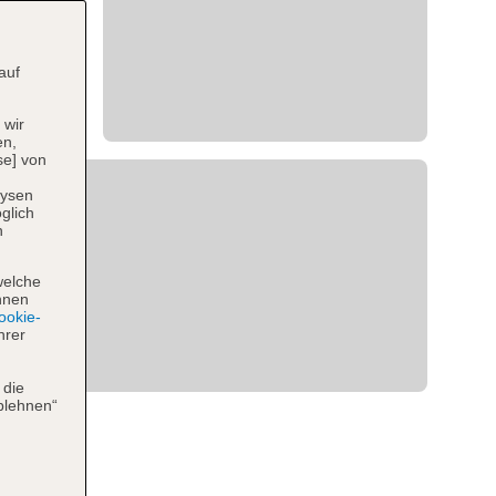
auf
 wir
en,
se] von
lysen
glich
n
welche
hnen
okie-
hrer
 die
blehnen“