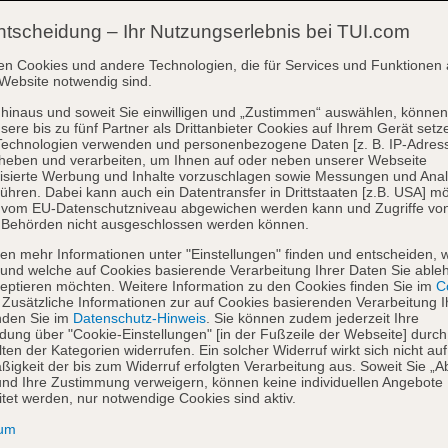
ntscheidung – Ihr Nutzungserlebnis bei TUI.com
en Cookies und andere Technologien, die für Services und Funktionen 
Website notwendig sind.
hinaus und soweit Sie einwilligen und „Zustimmen“ auswählen, können
sere bis zu fünf Partner als Drittanbieter Cookies auf Ihrem Gerät setz
Technologien verwenden und personenbezogene Daten [z. B. IP-Adres
heben und verarbeiten, um Ihnen auf oder neben unserer Webseite
isierte Werbung und Inhalte vorzuschlagen sowie Messungen und Ana
ühren. Dabei kann auch ein Datentransfer in Drittstaaten [z.B. USA] mö
o vom EU-Datenschutzniveau abgewichen werden kann und Zugriffe vo
 Behörden nicht ausgeschlossen werden können.
en mehr Informationen unter "Einstellungen" finden und entscheiden, 
und welche auf Cookies basierende Verarbeitung Ihrer Daten Sie able
eptieren möchten. Weitere Information zu den Cookies finden Sie im
Co
. Zusätzliche Informationen zur auf Cookies basierenden Verarbeitung I
nden Sie im
Datenschutz-Hinweis
. Sie können zudem jederzeit Ihre
dung über "Cookie-Einstellungen" [in der Fußzeile der Webseite] durch
ten der Kategorien widerrufen. Ein solcher Widerruf wirkt sich nicht auf
igkeit der bis zum Widerruf erfolgten Verarbeitung aus. Soweit Sie „A
nd Ihre Zustimmung verweigern, können keine individuellen Angebote
itet werden, nur notwendige Cookies sind aktiv.
sum