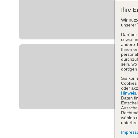
Ihre E
Wir nutz
unserer 
Darüber 
sowie un
andere 
Ihnen er
personal
durchzuf
sein, w
dortigen
Sie könn
Cookies 
oder akz
Hinweis
Daten fi
Entschei
Ausschal
Rechtmäß
wählen u
unterbre
Impres