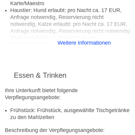
Karte/Maestro
Haustier: Hund erlaubt: pro Nacht ca. 17 EUR,
Anfrage notwendig, Reservierung nicht
notwendig, Katze erlaubt: pro Nacht ca. 17 EUR,
Anfrage notwendig, Reservierung nicht notwendig
Parkmöglichkeiten: Parkplatz (nach
Weitere Informationen
Verfügbarkeit), unbewacht: ohne Gebühr, Anfrage
& Reservierung nicht notwendig
Tagungseinrichtungen: Konferenzräume: 1,
Tageslicht, Tagungsequipment: pro Tag ca. 70
EUR
Essen & Trinken
Gebäudeanzahl: 1, Etagen: 3, Zimmer: 18,
Ferienhäuser: 0, Nebengebäude: 0, Etagen
Ihre Unterkunft bietet folgende
Nebengebäude: 0, Villen: 0, Appartements: 0,
Verpflegungsangebote:
Bungalows: 0, Studios: 0, Zelte: 0
Landeskategorie: keine Sterneklassifizierung
Frühstück: Frühstück, ausgewählte Tischgetränke
zu den Mahlzeiten
Beschreibung der Verpflegungsangebote: