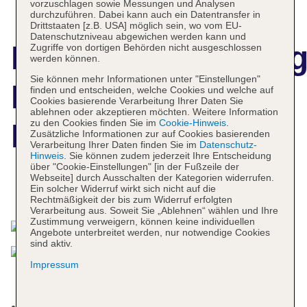
vorzuschlagen sowie Messungen und Analysen
durchzuführen. Dabei kann auch ein Datentransfer in
Drittstaaten [z.B. USA] möglich sein, wo vom EU-
Datenschutzniveau abgewichen werden kann und
Hotelbeschreibun
Zugriffe von dortigen Behörden nicht ausgeschlossen
werden können.
Sie können mehr Informationen unter "Einstellungen"
Hotel
finden und entscheiden, welche Cookies und welche auf
Cookies basierende Verarbeitung Ihrer Daten Sie
ablehnen oder akzeptieren möchten. Weitere Information
zu den Cookies finden Sie im
Cookie-Hinweis
.
Harzresidenz
Zusätzliche Informationen zur auf Cookies basierenden
Verarbeitung Ihrer Daten finden Sie im
Datenschutz-
Hinweis
. Sie können zudem jederzeit Ihre Entscheidung
über "Cookie-Einstellungen" [in der Fußzeile der
Webseite] durch Ausschalten der Kategorien widerrufen.
Ein solcher Widerruf wirkt sich nicht auf die
Das bietet Ihre Unterkunft
Rechtmäßigkeit der bis zum Widerruf erfolgten
Verarbeitung aus. Soweit Sie „Ablehnen“ wählen und Ihre
Zustimmung verweigern, können keine individuellen
Angebote unterbreitet werden, nur notwendige Cookies
sind aktiv.
Impressum
Kurtaxe/Ökotaxe/Touristensteuer zahlbar vor Ort: