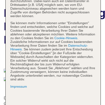
durchzuführen. Dabei kann auch ein Datentransfer in
Drittstaaten [z.B. USA] möglich sein, wo vom EU-
Datenschutzniveau abgewichen werden kann und
Hotelbeschreibun
Zugriffe von dortigen Behörden nicht ausgeschlossen
werden können.
Hotel ibis Styles
Sie können mehr Informationen unter "Einstellungen"
finden und entscheiden, welche Cookies und welche auf
Cookies basierende Verarbeitung Ihrer Daten Sie
ablehnen oder akzeptieren möchten. Weitere Information
East Perth
zu den Cookies finden Sie im
Cookie-Hinweis
.
Zusätzliche Informationen zur auf Cookies basierenden
Verarbeitung Ihrer Daten finden Sie im
Datenschutz-
Hinweis
. Sie können zudem jederzeit Ihre Entscheidung
über "Cookie-Einstellungen" [in der Fußzeile der
Webseite] durch Ausschalten der Kategorien widerrufen.
Das bietet Ihre Unterkunft
Ein solcher Widerruf wirkt sich nicht auf die
Rechtmäßigkeit der bis zum Widerruf erfolgten
Verarbeitung aus. Soweit Sie „Ablehnen“ wählen und Ihre
Zustimmung verweigern, können keine individuellen
Angebote unterbreitet werden, nur notwendige Cookies
sind aktiv.
Impressum
Das freundliche Personal an der Rezeption ist
gerne bei allen Fragen behilflich. Zur Einrichtung