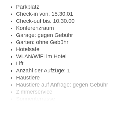
Parkplatz
Check-in von: 15:30:01
Check-out bis: 10:30:00
Konferenzraum
Garage: gegen Gebühr
Garten: ohne Gebühr
Hotelsafe
WLAN/WiFi im Hotel
Lift
Anzahl der Aufzüge: 1
Haustiere
Haustiere auf Anfrage: gegen Gebühr
Zimmerservice
Sonnenterrasse
Gesamtanzahl der Zimmer: 42
Pools:Beheizter Außenpool, Indoor Pool, Outdoo
Zahlungsarten: EC Maestro, Mastercard, Visa
Landeskategorie: 3 Sterne