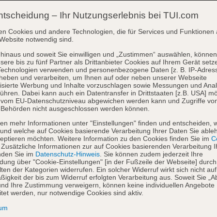
ntscheidung – Ihr Nutzungserlebnis bei TUI.com
en Cookies und andere Technologien, die für Services und Funktionen 
Website notwendig sind.
hinaus und soweit Sie einwilligen und „Zustimmen“ auswählen, können
sere bis zu fünf Partner als Drittanbieter Cookies auf Ihrem Gerät setz
Technologien verwenden und personenbezogene Daten [z. B. IP-Adres
heben und verarbeiten, um Ihnen auf oder neben unserer Webseite
isierte Werbung und Inhalte vorzuschlagen sowie Messungen und Ana
ühren. Dabei kann auch ein Datentransfer in Drittstaaten [z.B. USA] mö
o vom EU-Datenschutzniveau abgewichen werden kann und Zugriffe vo
 Behörden nicht ausgeschlossen werden können.
en mehr Informationen unter "Einstellungen" finden und entscheiden, 
und welche auf Cookies basierende Verarbeitung Ihrer Daten Sie able
eptieren möchten. Weitere Information zu den Cookies finden Sie im
Co
. Zusätzliche Informationen zur auf Cookies basierenden Verarbeitung I
nden Sie im
Datenschutz-Hinweis
. Sie können zudem jederzeit Ihre
dung über "Cookie-Einstellungen" [in der Fußzeile der Webseite] durch
ten der Kategorien widerrufen. Ein solcher Widerruf wirkt sich nicht auf
igkeit der bis zum Widerruf erfolgten Verarbeitung aus. Soweit Sie „A
nd Ihre Zustimmung verweigern, können keine individuellen Angebote
itet werden, nur notwendige Cookies sind aktiv.
sum