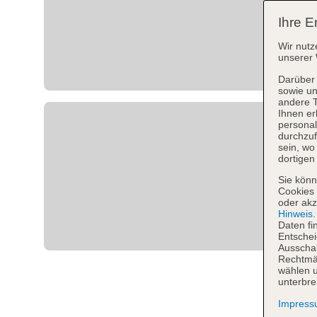
Ihre E
Wir nutz
unserer 
Darüber 
sowie un
andere 
Ihnen er
personal
durchzuf
sein, w
dortigen
Sie könn
Cookies 
oder akz
Hinweis
Daten fi
Entschei
Ausschal
Rechtmäß
wählen u
unterbre
Impres