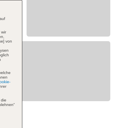
auf
 wir
en,
se] von
lysen
glich
n
welche
hnen
okie-
hrer
 die
blehnen“