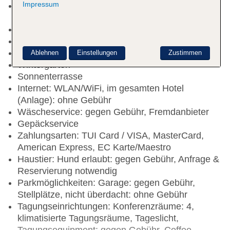
Impressum
Late Check-out: gegen Gebühr, Anfrage
notwendig, Reservierung nicht notwendig
Hoteleröffnung: 2021
Rezeption: täglich 24 Stunden
Lift
Ablehnen
Einstellungen
Zustimmen
Wintergarten
Sonnenterrasse
Internet: WLAN/WiFi, im gesamten Hotel
(Anlage): ohne Gebühr
Wäscheservice: gegen Gebühr, Fremdanbieter
Gepäckservice
Zahlungsarten: TUI Card / VISA, MasterCard,
American Express, EC Karte/Maestro
Haustier: Hund erlaubt: gegen Gebühr, Anfrage &
Reservierung notwendig
Parkmöglichkeiten: Garage: gegen Gebühr,
Stellplätze, nicht überdacht: ohne Gebühr
Tagungseinrichtungen: Konferenzräume: 4,
klimatisierte Tagungsräume, Tageslicht,