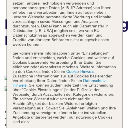
setzen, andere Technologien verwenden und
personenbezogene Daten [z. B. IP-Adresse] von Ihnen
erheben und verarbeiten, um Ihnen auf oder neben
unserer Webseite personalisierte Werbung und Inhalte
Hotelbeschreibun
vorzuschlagen sowie Messungen und Analysen
durchzuführen. Dabei kann auch ein Datentransfer in
Drittstaaten [z.B. USA] möglich sein, wo vom EU-
Datenschutzniveau abgewichen werden kann und
Hotel INCLUDIO
Zugriffe von dortigen Behörden nicht ausgeschlossen
werden können.
Sie können mehr Informationen unter "Einstellungen"
finden und entscheiden, welche Cookies und welche auf
Cookies basierende Verarbeitung Ihrer Daten Sie
Das bietet Ihre Unterkunft
ablehnen oder akzeptieren möchten. Weitere Information
zu den Cookies finden Sie im
Cookie-Hinweis
.
Zusätzliche Informationen zur auf Cookies basierenden
Verarbeitung Ihrer Daten finden Sie im
Datenschutz-
Hinweis
. Sie können zudem jederzeit Ihre Entscheidung
über "Cookie-Einstellungen" [in der Fußzeile der
Webseite] durch Ausschalten der Kategorien widerrufen.
Ein solcher Widerruf wirkt sich nicht auf die
Rechtmäßigkeit der bis zum Widerruf erfolgten
Verarbeitung aus. Soweit Sie „Ablehnen“ wählen und Ihre
Nichtraucherhotel
Zustimmung verweigern, können keine individuellen
Angebote unterbreitet werden, nur notwendige Cookies
Check-in Zeit ab 15:00 Uhr
sind aktiv.
Check-out Zeit bis 11:00 Uhr