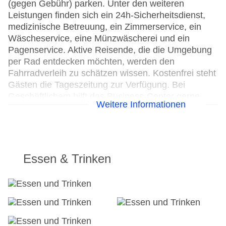
(gegen Gebühr) parken. Unter den weiteren
Leistungen finden sich ein 24h-Sicherheitsdienst,
medizinische Betreuung, ein Zimmerservice, ein
Wäscheservice, eine Münzwäscherei und ein
Pagenservice. Aktive Reisende, die die Umgebung
per Rad entdecken möchten, werden den
Fahrradverleih zu schätzen wissen. Kostenfrei steht
Gästen die Tageszeitung zur Verfügung. Bei
Geschäftlichem hilft das Business-Center gerne
Weitere Informationen
weiter und bietet ein Faxgerät an.
24h Rezeption
Parkplatz: gegen Gebühr
Check-in von: 15:00:00
Essen & Trinken
Check-out bis: 11:00:00
Konferenzraum
Garage
Garten: ohne Gebühr
Hotelsafe
WLAN/WiFi im Hotel