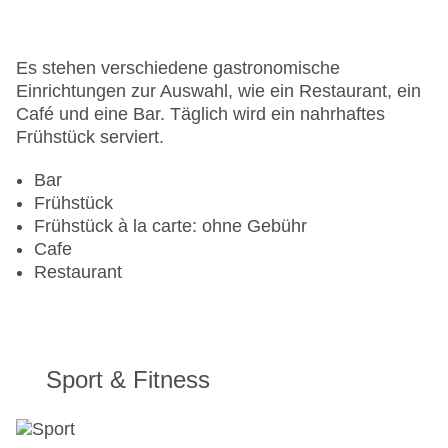
Lift
Anzahl der Konferenzräume: 1
Anzahl der Aufzüge: 1
Es stehen verschiedene gastronomische
Haustiere
Einrichtungen zur Auswahl, wie ein Restaurant, ein
Haustiere auf Anfrage: ohne Gebühr
Café und eine Bar. Täglich wird ein nahrhaftes
Zimmerservice
Frühstück serviert.
Sonnenterrasse
Gesamtanzahl der Stockwerke: 26
Bar
Gesamtanzahl der Zimmer: 187
Frühstück
Pools:Outdoor Pool, Sonnenschirme am Pool,
Frühstück à la carte: ohne Gebühr
Liegen am Pool
Cafe
Zahlungsarten: Mastercard, Visa
Restaurant
Landeskategorie: 3,5 Sterne
Sport & Fitness