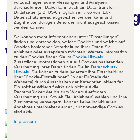
vorzuschlagen sowie Messungen und Analysen
durchzuführen. Dabei kann auch ein Datentransfer in
Hotelbeschreibun
Drittstaaten [z.B. USA] möglich sein, wo vom EU-
Datenschutzniveau abgewichen werden kann und
Zugriffe von dortigen Behörden nicht ausgeschlossen
werden können.
Hotel Indigo
Sie können mehr Informationen unter "Einstellungen"
finden und entscheiden, welche Cookies und welche auf
Cookies basierende Verarbeitung Ihrer Daten Sie
Williamsburg -
ablehnen oder akzeptieren möchten. Weitere Information
zu den Cookies finden Sie im
Cookie-Hinweis
.
Zusätzliche Informationen zur auf Cookies basierenden
Brooklyn
Verarbeitung Ihrer Daten finden Sie im
Datenschutz-
Hinweis
. Sie können zudem jederzeit Ihre Entscheidung
über "Cookie-Einstellungen" [in der Fußzeile der
Webseite] durch Ausschalten der Kategorien widerrufen.
Ein solcher Widerruf wirkt sich nicht auf die
Rechtmäßigkeit der bis zum Widerruf erfolgten
Das bietet Ihre Unterkunft
Verarbeitung aus. Soweit Sie „Ablehnen“ wählen und Ihre
Zustimmung verweigern, können keine individuellen
Angebote unterbreitet werden, nur notwendige Cookies
sind aktiv.
Impressum