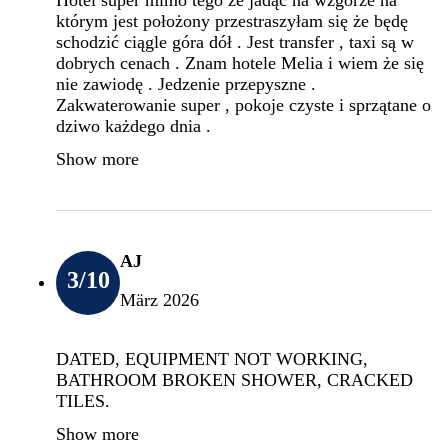
którym jest położony przestraszyłam się że będę
schodzić ciągle góra dół . Jest transfer , taxi są w
dobrych cenach . Znam hotele Melia i wiem że się
nie zawiodę . Jedzenie przepyszne .
Zakwaterowanie super , pokoje czyste i sprzątane o
dziwo każdego dnia .
Show more
AJ
3
/10
März 2026
DATED, EQUIPMENT NOT WORKING,
BATHROOM BROKEN SHOWER, CRACKED
TILES.
Show more