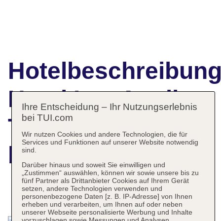
Hotelbeschreibun
Hotel Las Aguilas
Ihre Entscheidung – Ihr Nutzungserlebnis
bei TUI.com
Tenerife, Affiliated
Wir nutzen Cookies und andere Technologien, die für
Services und Funktionen auf unserer Website notwendig
by Melia
sind.
Darüber hinaus und soweit Sie einwilligen und
„Zustimmen“ auswählen, können wir sowie unsere bis zu
fünf Partner als Drittanbieter Cookies auf Ihrem Gerät
setzen, andere Technologien verwenden und
Das bietet Ihre Unterkunft
personenbezogene Daten [z. B. IP-Adresse] von Ihnen
erheben und verarbeiten, um Ihnen auf oder neben
unserer Webseite personalisierte Werbung und Inhalte
vorzuschlagen sowie Messungen und Analysen