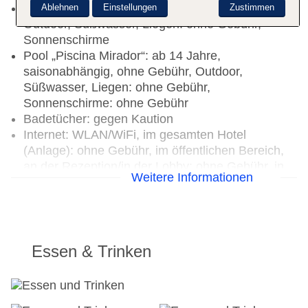
Kinderpool „Piscina Infantil“: ohne Gebühr,
Ablehnen
Einstellungen
Zustimmen
Outdoor, Süßwasser, Liegen: ohne Gebühr,
Sonnenschirme
Pool „Piscina Mirador“: ab 14 Jahre,
saisonabhängig, ohne Gebühr, Outdoor,
Süßwasser, Liegen: ohne Gebühr,
Sonnenschirme: ohne Gebühr
Badetücher: gegen Kaution
Internet: WLAN/WiFi, im gesamten Hotel
(Anlage): ohne Gebühr, im öffentlichen Bereich,
an der Rezeption/in der Lobby: ohne Gebühr, in
Weitere Informationen
der Bar, am Pool
Waschsalon: gegen Gebühr, Wäscheservice:
gegen Gebühr
Zahlungsarten: TUI Card / VISA, MasterCard,
American Express
Essen & Trinken
Haustiere nicht erlaubt
Parkmöglichkeiten: Parkplatz (nach
Verfügbarkeit), unbewacht: ohne Gebühr,