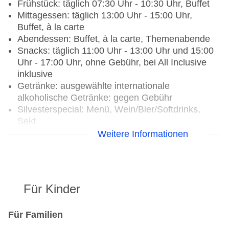
Frühstück: täglich 07:30 Uhr - 10:30 Uhr, Buffet
Mittagessen: täglich 13:00 Uhr - 15:00 Uhr,
Buffet, à la carte
Abendessen: Buffet, à la carte, Themenabende
Snacks: täglich 11:00 Uhr - 13:00 Uhr und 15:00
Uhr - 17:00 Uhr, ohne Gebühr, bei All Inclusive
inklusive
Getränke: ausgewählte internationale
alkoholische Getränke: gegen Gebühr
Silvesterspecial: Menü, Wein/Bier/Softdrinks,
Sekt
Weitere Informationen
Hauptrestaurant „Amaltea“: Küche: international,
regional, glutenfreie Gerichte, vegetarische
Gerichte, Buffet, mit Terrasse, angemessene
Kleidung erwünscht
Für Kinder
Bars & mehr: 2
Snack Bar „Snack Bar Mirador AI y a-la-carte-
snacks“: gegen Gebühr, bei All Inclusive inklusive
Für Familien
Salonbar „Showbar Vulcano“: gegen Gebühr, bei