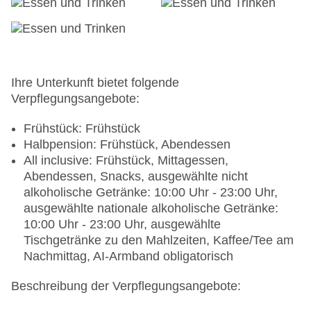
Stellplätze, nicht überdacht: ohne Gebühr,
Anfrage & Reservierung nicht notwendig
Tagungseinrichtungen: Konferenzräume: 5,
klimatisierte Tagungsräume, Tageslicht,
Tagungsequipment: gegen Gebühr, Coffee
Breaks: gegen Gebühr
Ihre Unterkunft bietet folgende
Größe des Hotels/Anlage: 10000 qm
Verpflegungsangebote:
Gebäudeanzahl: 1, Etagen: 6, Zimmer: 216
Landeskategorie: 4 Sterne
Frühstück: Frühstück
Halbpension: Frühstück, Abendessen
All inclusive: Frühstück, Mittagessen,
Abendessen, Snacks, ausgewählte nicht
alkoholische Getränke: 10:00 Uhr - 23:00 Uhr,
ausgewählte nationale alkoholische Getränke:
10:00 Uhr - 23:00 Uhr, ausgewählte
Tischgetränke zu den Mahlzeiten, Kaffee/Tee am
Nachmittag, AI-Armband obligatorisch
Beschreibung der Verpflegungsangebote: