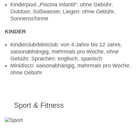
Kinderpool „Piscina Infantil“: ohne Gebühr,
All Inclusive inklusive
Outdoor, Süßwasser, Liegen: ohne Gebühr,
Zum Silvestermenü ist für Herren Anzug mit
Sonnenschirme
Krawatte und für Damen Abend- oder
KINDER
Cocktailkleid obligatorisch.
Kinderclub/Miniclub: von 4 Jahre bis 12 Jahre,
saisonabhängig, mehrmals pro Woche, ohne
Gebühr, Sprachen: englisch, spanisch
Minidisco: saisonabhängig, mehrmals pro Woche,
ohne Gebühr
Sport & Fitness