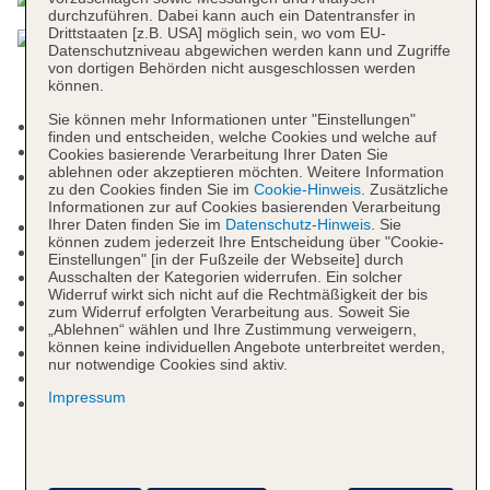
durchzuführen. Dabei kann auch ein Datentransfer in
Drittstaaten [z.B. USA] möglich sein, wo vom EU-
Datenschutzniveau abgewichen werden kann und Zugriffe
von dortigen Behörden nicht ausgeschlossen werden
können.
Sie können mehr Informationen unter "Einstellungen"
Check-in Zeit ab 15:00 Uhr
finden und entscheiden, welche Cookies und welche auf
Check-out Zeit bis 12:00 Uhr
Cookies basierende Verarbeitung Ihrer Daten Sie
ablehnen oder akzeptieren möchten. Weitere Information
Late Check-out: gegen Gebühr, Anfrage
zu den Cookies finden Sie im
Cookie-Hinweis
. Zusätzliche
notwendig
Informationen zur auf Cookies basierenden Verarbeitung
Ihrer Daten finden Sie im
Datenschutz-Hinweis
. Sie
Hoteleröffnung: 2005
können zudem jederzeit Ihre Entscheidung über "Cookie-
Letzte Komplettrenovierung: 2005
Einstellungen" [in der Fußzeile der Webseite] durch
Rezeption: Sprachen: deutsch, englisch, spanisch
Ausschalten der Kategorien widerrufen. Ein solcher
Widerruf wirkt sich nicht auf die Rechtmäßigkeit der bis
Gästebetreuung
zum Widerruf erfolgten Verarbeitung aus. Soweit Sie
Lift
„Ablehnen“ wählen und Ihre Zustimmung verweigern,
können keine individuellen Angebote unterbreitet werden,
Gartenanlage, Sonnenterrasse
nur notwendige Cookies sind aktiv.
Pools: 3
Impressum
Pool „Piscina Vulcano“: ohne Gebühr, Outdoor,
Süßwasser, beheizbar: Februar - April, November
und Dezember; saisonabhängig, Liegen: ohne
Gebühr, Sonnenschirme: ohne Gebühr