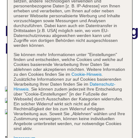
setzen, andere Technologien verwenden und
personenbezogene Daten [z. B. IP-Adresse] von Ihnen
erheben und verarbeiten, um Ihnen auf oder neben
unserer Webseite personalisierte Werbung und Inhalte
vorzuschlagen sowie Messungen und Analysen
Hotelbeschreibun
durchzuführen. Dabei kann auch ein Datentransfer in
Drittstaaten [z.B. USA] möglich sein, wo vom EU-
Datenschutzniveau abgewichen werden kann und
Zugriffe von dortigen Behörden nicht ausgeschlossen
Hotel Le Recif
werden können.
Sie können mehr Informationen unter "Einstellungen"
finden und entscheiden, welche Cookies und welche auf
Cookies basierende Verarbeitung Ihrer Daten Sie
ablehnen oder akzeptieren möchten. Weitere Information
Das bietet Ihre Unterkunft
zu den Cookies finden Sie im
Cookie-Hinweis
.
Zusätzliche Informationen zur auf Cookies basierenden
Verarbeitung Ihrer Daten finden Sie im
Datenschutz-
Hinweis
. Sie können zudem jederzeit Ihre Entscheidung
über "Cookie-Einstellungen" [in der Fußzeile der
Webseite] durch Ausschalten der Kategorien widerrufen.
Ein solcher Widerruf wirkt sich nicht auf die
Rechtmäßigkeit der bis zum Widerruf erfolgten
Verarbeitung aus. Soweit Sie „Ablehnen“ wählen und Ihre
Zustimmung verweigern, können keine individuellen
Angebote unterbreitet werden, nur notwendige Cookies
sind aktiv.
Kurtaxe/Ökotaxe/Touristensteuer zahlbar vor Ort
Impressum