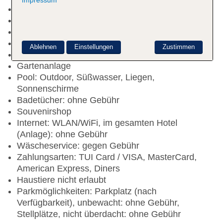
Check-in Zeit ab 14:00 Uhr
Check-out Zeit bis 11:00 Uhr
Early Check-in: gegen Gebühr
Late Check-out: gegen Gebühr
Ablehnen
Einstellungen
Zustimmen
Rezeption
Gartenanlage
Pool: Outdoor, Süßwasser, Liegen,
Sonnenschirme
Badetücher: ohne Gebühr
Souvenirshop
Internet: WLAN/WiFi, im gesamten Hotel
(Anlage): ohne Gebühr
Wäscheservice: gegen Gebühr
Zahlungsarten: TUI Card / VISA, MasterCard,
American Express, Diners
Haustiere nicht erlaubt
Parkmöglichkeiten: Parkplatz (nach
Verfügbarkeit), unbewacht: ohne Gebühr,
Stellplätze, nicht überdacht: ohne Gebühr