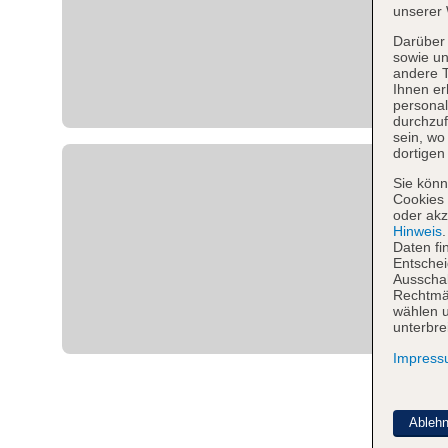
unserer 
Darüber 
sowie un
andere 
Ihnen er
personal
durchzuf
sein, w
dortigen
Sie könn
Cookies 
oder akz
Hinweis
Daten fi
Entschei
Ausschal
Rechtmäß
wählen u
unterbre
Impres
Ableh