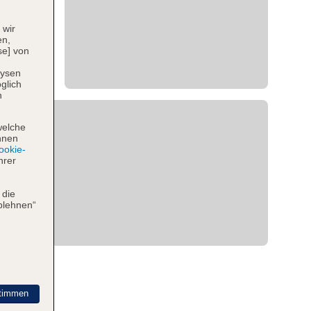
 wir
en,
se] von
lysen
glich
n
welche
hnen
okie-
hrer
 die
blehnen“
timmen