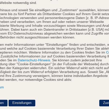
Website notwendig sind.
hinaus und soweit Sie einwilligen und „Zustimmen“ auswählen, können
sere bis zu fünf Partner als Drittanbieter Cookies auf Ihrem Gerät setz
Technologien verwenden und personenbezogene Daten [z. B. IP-Adres
heben und verarbeiten, um Ihnen auf oder neben unserer Webseite
isierte Werbung und Inhalte vorzuschlagen sowie Messungen und Ana
ühren. Dabei kann auch ein Datentransfer in Drittstaaten [z.B. USA] mö
o vom EU-Datenschutzniveau abgewichen werden kann und Zugriffe vo
 Behörden nicht ausgeschlossen werden können.
en mehr Informationen unter "Einstellungen" finden und entscheiden, 
und welche auf Cookies basierende Verarbeitung Ihrer Daten Sie able
eptieren möchten. Weitere Information zu den Cookies finden Sie im
Co
. Zusätzliche Informationen zur auf Cookies basierenden Verarbeitung I
nden Sie im
Datenschutz-Hinweis
. Sie können zudem jederzeit Ihre
dung über "Cookie-Einstellungen" [in der Fußzeile der Webseite] durch
ten der Kategorien widerrufen. Ein solcher Widerruf wirkt sich nicht auf
igkeit der bis zum Widerruf erfolgten Verarbeitung aus. Soweit Sie „A
nd Ihre Zustimmung verweigern, können keine individuellen Angebote
itet werden, nur notwendige Cookies sind aktiv.
sum
nen
Einstellungen
Zus