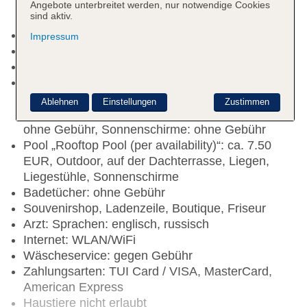
Geldwechsel möglich, Hotelsafe: gegen Gebühr,
Angebote unterbreitet werden, nur notwendige Cookies
sind aktiv.
Barzahlung
Lift
Impressum
Gartenanlage, Sonnenterrasse
Pools: 2
Pool „Hauptpool“: Mai - Oktober; saisonabhängig;
wetterabhängig, ohne Gebühr, Outdoor,
Ablehnen
Einstellungen
Zustimmen
Süßwasser, integrierter Kinder/Babypool, Liegen:
ohne Gebühr, Sonnenschirme: ohne Gebühr
Pool „Rooftop Pool (per availability)“: ca. 7.50
EUR, Outdoor, auf der Dachterrasse, Liegen,
Liegestühle, Sonnenschirme
Badetücher: ohne Gebühr
Souvenirshop, Ladenzeile, Boutique, Friseur
Arzt: Sprachen: englisch, russisch
Internet: WLAN/WiFi
Wäscheservice: gegen Gebühr
Zahlungsarten: TUI Card / VISA, MasterCard,
American Express
Haustiere nicht erlaubt