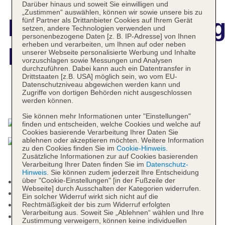
Darüber hinaus und soweit Sie einwilligen und
„Zustimmen“ auswählen, können wir sowie unsere bis zu
Hotelbeschreibun
fünf Partner als Drittanbieter Cookies auf Ihrem Gerät
setzen, andere Technologien verwenden und
personenbezogene Daten [z. B. IP-Adresse] von Ihnen
erheben und verarbeiten, um Ihnen auf oder neben
Hotel Lilia
unserer Webseite personalisierte Werbung und Inhalte
vorzuschlagen sowie Messungen und Analysen
durchzuführen. Dabei kann auch ein Datentransfer in
Drittstaaten [z.B. USA] möglich sein, wo vom EU-
Datenschutzniveau abgewichen werden kann und
Zugriffe von dortigen Behörden nicht ausgeschlossen
Das bietet Ihre Unterkunft
werden können.
Sie können mehr Informationen unter "Einstellungen"
finden und entscheiden, welche Cookies und welche auf
Cookies basierende Verarbeitung Ihrer Daten Sie
ablehnen oder akzeptieren möchten. Weitere Information
zu den Cookies finden Sie im
Cookie-Hinweis
.
Zusätzliche Informationen zur auf Cookies basierenden
Verarbeitung Ihrer Daten finden Sie im
Datenschutz-
Hinweis
. Sie können zudem jederzeit Ihre Entscheidung
über "Cookie-Einstellungen" [in der Fußzeile der
Nichtraucherhotel, Raucherbereich
Webseite] durch Ausschalten der Kategorien widerrufen.
Check-in Zeit ab 15:00 Uhr
Ein solcher Widerruf wirkt sich nicht auf die
Check-out Zeit bis 12:00 Uhr
Rechtmäßigkeit der bis zum Widerruf erfolgten
Verarbeitung aus. Soweit Sie „Ablehnen“ wählen und Ihre
Rezeption: Sprachen: englisch, russisch,
Zustimmung verweigern, können keine individuellen