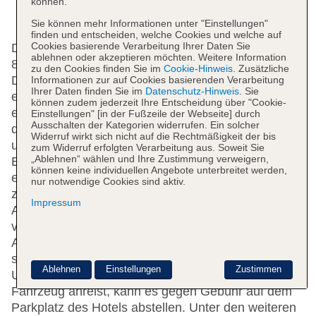
können.
Sie können mehr Informationen unter "Einstellungen"
finden und entscheiden, welche Cookies und welche auf
Cookies basierende Verarbeitung Ihrer Daten Sie
Das Cityhotel wurde 1869 errichtet. Das Hotel bietet
ablehnen oder akzeptieren möchten. Weitere Information
86 Zimmer, Junior-Suiten, 20 Einzel- und 65
zu den Cookies finden Sie im
Cookie-Hinweis
. Zusätzliche
Doppelzimmer auf 6 Etagen, die mit einem Aufzug
Informationen zur auf Cookies basierenden Verarbeitung
Ihrer Daten finden Sie im
Datenschutz-Hinweis
. Sie
erreichbar sind. Rund um die Uhr steht den Gästen
können zudem jederzeit Ihre Entscheidung über "Cookie-
englisch- und französischsprachiges Personal an
Einstellungen" [in der Fußzeile der Webseite] durch
Ausschalten der Kategorien widerrufen. Ein solcher
der Rezeption mit Tat und Rat zur Seite, das Ein-
Widerruf wirkt sich nicht auf die Rechtmäßigkeit der bis
und Auschecken ist 24 h am Tag möglich. Zur
zum Widerruf erfolgten Verarbeitung aus. Soweit Sie
„Ablehnen“ wählen und Ihre Zustimmung verweigern,
Einrichtung gehören eine Gepäckaufbewahrung und
können keine individuellen Angebote unterbreitet werden,
ein Safe. Per WLAN erhalten die Gäste Zugang
nur notwendige Cookies sind aktiv.
zum Internet. Hilfestellung bei der Buchung von
Impressum
Ausflügen wird am Tourdesk geboten. Das Haus
verfügt über eine Reihe von behindertengerechten
Annehmlichkeiten. Rollstuhlgerechte Einrichtungen
sind vorhanden. Zur weiteren Einrichtung der
Ablehnen
Einstellungen
Zustimmen
Unterbringung zählt eine Bibliothek. Wer mit dem
Fahrzeug anreist, kann es gegen Gebühr auf dem
Parkplatz des Hotels abstellen. Unter den weiteren