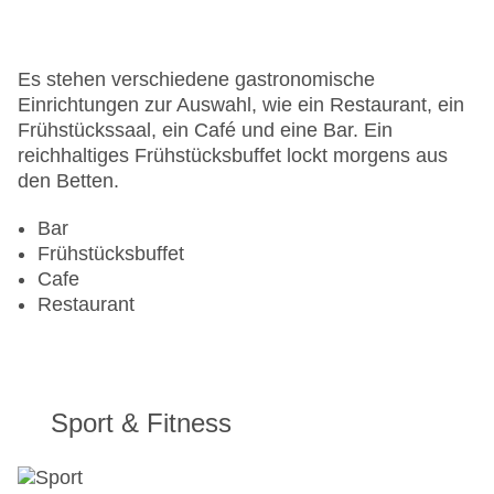
Gesamtanzahl der Stockwerke: 6
Gesamtanzahl der Zimmer: 86
Zahlungsarten: American Express, Diners Club,
Es stehen verschiedene gastronomische
Mastercard, Visa
Einrichtungen zur Auswahl, wie ein Restaurant, ein
Landeskategorie: 4 Sterne
Frühstückssaal, ein Café und eine Bar. Ein
reichhaltiges Frühstücksbuffet lockt morgens aus
den Betten.
Bar
Frühstücksbuffet
Cafe
Restaurant
Sport & Fitness