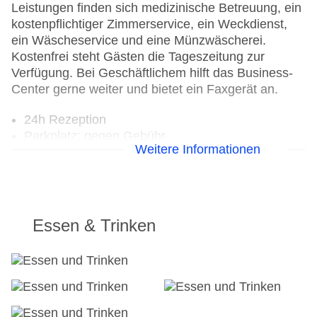
Leistungen finden sich medizinische Betreuung, ein
kostenpflichtiger Zimmerservice, ein Weckdienst,
ein Wäscheservice und eine Münzwäscherei.
Kostenfrei steht Gästen die Tageszeitung zur
Verfügung. Bei Geschäftlichem hilft das Business-
Center gerne weiter und bietet ein Faxgerät an.
24h Rezeption
Parkplatz: gegen Gebühr
Weitere Informationen
Check-in von: 15:00:00
Check-out bis: 13:00:00
Konferenzraum
Hoteleröffnung: 1869
Hotelsafe
Essen & Trinken
WLAN/WiFi im Hotel
Letzte umfassende Renovierung: 2008
Lift
Anzahl der Aufzüge: 1
Haustiere
Zimmerservice: gegen Gebühr