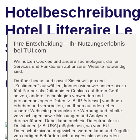
Hotelbeschreibun
Hotel Litteraire Le
Swann, BW
Ihre Entscheidung – Ihr Nutzungserlebnis
bei TUI.com
Premier
Wir nutzen Cookies und andere Technologien, die für
Services und Funktionen auf unserer Website notwendig
sind.
Collection
Darüber hinaus und soweit Sie einwilligen und
„Zustimmen“ auswählen, können wir sowie unsere bis zu
fünf Partner als Drittanbieter Cookies auf Ihrem Gerät
setzen, andere Technologien verwenden und
personenbezogene Daten [z. B. IP-Adresse] von Ihnen
erheben und verarbeiten, um Ihnen auf oder neben
Das bietet Ihre Unterkunft
unserer Webseite personalisierte Werbung und Inhalte
vorzuschlagen sowie Messungen und Analysen
durchzuführen. Dabei kann auch ein Datentransfer in
Drittstaaten [z.B. USA] möglich sein, wo vom EU-
Datenschutzniveau abgewichen werden kann und Zugriffe
von dortigen Behörden nicht ausgeschlossen werden