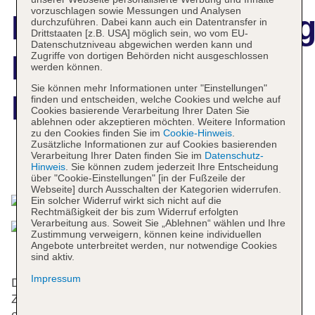
vorzuschlagen sowie Messungen und Analysen
Hotelbeschreibun
durchzuführen. Dabei kann auch ein Datentransfer in
Drittstaaten [z.B. USA] möglich sein, wo vom EU-
Datenschutzniveau abgewichen werden kann und
Hotel Londra
Zugriffe von dortigen Behörden nicht ausgeschlossen
werden können.
Sie können mehr Informationen unter "Einstellungen"
Palace
finden und entscheiden, welche Cookies und welche auf
Cookies basierende Verarbeitung Ihrer Daten Sie
ablehnen oder akzeptieren möchten. Weitere Information
zu den Cookies finden Sie im
Cookie-Hinweis
.
Zusätzliche Informationen zur auf Cookies basierenden
Verarbeitung Ihrer Daten finden Sie im
Datenschutz-
Das bietet Ihre Unterkunft
Hinweis
. Sie können zudem jederzeit Ihre Entscheidung
über "Cookie-Einstellungen" [in der Fußzeile der
Webseite] durch Ausschalten der Kategorien widerrufen.
Ein solcher Widerruf wirkt sich nicht auf die
Rechtmäßigkeit der bis zum Widerruf erfolgten
Verarbeitung aus. Soweit Sie „Ablehnen“ wählen und Ihre
Zustimmung verweigern, können keine individuellen
Angebote unterbreitet werden, nur notwendige Cookies
sind aktiv.
Impressum
Das Cityhotel wurde im Jahr 1860 gebaut. Die 53
Zimmer verteilen sich auf 5 Etagen und sind über