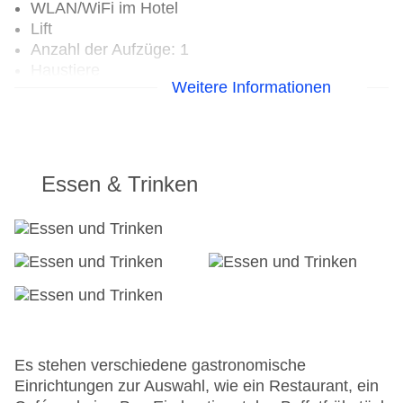
WLAN/WiFi im Hotel
Lift
Anzahl der Aufzüge: 1
Haustiere
Weitere Informationen
Haustiere auf Anfrage: ohne Gebühr
Zimmerservice
Gesamtanzahl der Stockwerke: 5
Gesamtanzahl der Zimmer: 53
Zahlungsarten: American Express, EC Maestro,
Essen & Trinken
Mastercard, Visa
Landeskategorie: 5 Sterne
Es stehen verschiedene gastronomische
Einrichtungen zur Auswahl, wie ein Restaurant, ein