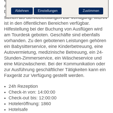
einen Aufzug erreichbar. Das freundliche Personal
an der Rezeption ist gerne bei allen Fragen
Ablehnen
Einstellungen
Zustimmen
behilflich. Eine Gepäckaufbewahrung und ein Safe
stehen als Serviceleistungen zur Verfügung. WLAN
ist in den öffentlichen Bereichen verfügbar.
Hilfestellung bei der Buchung von Ausflügen wird
am Tourdesk geboten. Geschäfte sind ebenfalls
vorhanden. Zu den gebotenen Leistungen gehören
ein Babysitterservice, eine Kinderbetreuung, eine
Autovermietung, medizinische Betreuung, ein 24-
Stunden-Zimmerservice, ein Wäscheservice und
eine Münzwäscherei. Bei der Kommunikation oder
zur Ausführung geschäftlicher Tätigkeiten kann ein
Faxgerät zur Verfügung gestellt werden.
24h Rezeption
Check-in von: 14:00:00
Check-out bis: 12:00:00
Hoteleröffnung: 1860
Hotelsafe