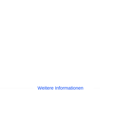
Weitere Informationen
 am Pool, Liegen am Pool
isa