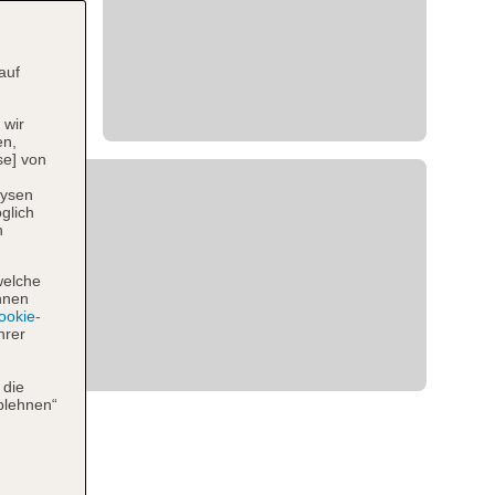
auf
 wir
en,
se] von
lysen
glich
n
welche
hnen
okie-
hrer
 die
blehnen“