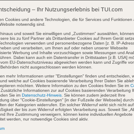
ntscheidung – Ihr Nutzungserlebnis bei TUI.com
en Cookies und andere Technologien, die für Services und Funktionen 
Website notwendig sind.
hinaus und soweit Sie einwilligen und „Zustimmen“ auswählen, können
sere bis zu fünf Partner als Drittanbieter Cookies auf Ihrem Gerät setz
Technologien verwenden und personenbezogene Daten [z. B. IP-Adres
heben und verarbeiten, um Ihnen auf oder neben unserer Webseite
isierte Werbung und Inhalte vorzuschlagen sowie Messungen und Ana
ühren. Dabei kann auch ein Datentransfer in Drittstaaten [z.B. USA] mö
o vom EU-Datenschutzniveau abgewichen werden kann und Zugriffe vo
 Behörden nicht ausgeschlossen werden können.
en mehr Informationen unter "Einstellungen" finden und entscheiden, 
und welche auf Cookies basierende Verarbeitung Ihrer Daten Sie able
eptieren möchten. Weitere Information zu den Cookies finden Sie im
Co
. Zusätzliche Informationen zur auf Cookies basierenden Verarbeitung I
nden Sie im
Datenschutz-Hinweis
. Sie können zudem jederzeit Ihre
dung über "Cookie-Einstellungen" [in der Fußzeile der Webseite] durch
ten der Kategorien widerrufen. Ein solcher Widerruf wirkt sich nicht auf
igkeit der bis zum Widerruf erfolgten Verarbeitung aus. Soweit Sie „A
nd Ihre Zustimmung verweigern, können keine individuellen Angebote
itet werden, nur notwendige Cookies sind aktiv.
sum