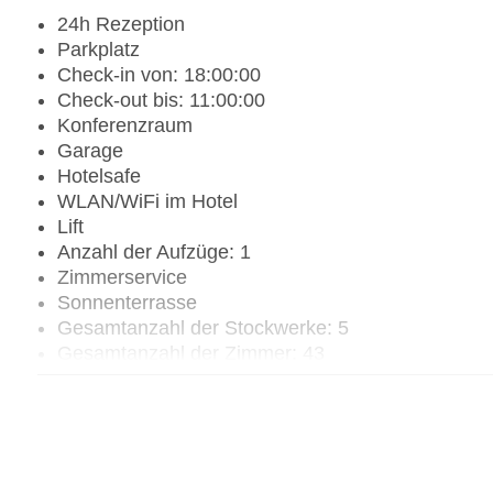
24h Rezeption
Parkplatz
Check-in von: 18:00:00
Check-out bis: 11:00:00
Konferenzraum
Garage
Hotelsafe
WLAN/WiFi im Hotel
Lift
Anzahl der Aufzüge: 1
Zimmerservice
Sonnenterrasse
Gesamtanzahl der Stockwerke: 5
Gesamtanzahl der Zimmer: 43
Pools:Indoor Pool, Outdoor Pool, Sonnenschirme
Zahlungsarten: American Express, Mastercard, V
Landeskategorie: 4 Sterne