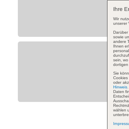
Ihre E
Wir nutz
unserer 
Darüber 
sowie un
andere 
Ihnen er
personal
durchzuf
sein, w
dortigen
Sie könn
Cookies 
oder akz
Hinweis
Daten fi
Entschei
Ausschal
Rechtmäß
wählen u
unterbre
Impres