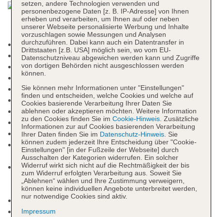
setzen, andere Technologien verwenden und
personenbezogene Daten [z. B. IP-Adresse] von Ihnen
erheben und verarbeiten, um Ihnen auf oder neben
unserer Webseite personalisierte Werbung und Inhalte
vorzuschlagen sowie Messungen und Analysen
durchzuführen. Dabei kann auch ein Datentransfer in
Kurtaxe/Ökotaxe/Touristensteuer zahlbar vor Ort
Drittstaaten [z.B. USA] möglich sein, wo vom EU-
Check-in Zeit ab 15:00 Uhr
Datenschutzniveau abgewichen werden kann und Zugriffe
von dortigen Behörden nicht ausgeschlossen werden
Check-out Zeit bis 11:00 Uhr
können.
Rezeption, Hotelsafe: gegen Gebühr
Sie können mehr Informationen unter "Einstellungen"
Lift
finden und entscheiden, welche Cookies und welche auf
Gemeinschaftslounge/TV-Bereich
Cookies basierende Verarbeitung Ihrer Daten Sie
Geldautomat in der Unterkunft
ablehnen oder akzeptieren möchten. Weitere Information
zu den Cookies finden Sie im
Cookie-Hinweis
. Zusätzliche
Sonnenterrasse
Informationen zur auf Cookies basierenden Verarbeitung
Pools: 2
Ihrer Daten finden Sie im
Datenschutz-Hinweis
. Sie
können zudem jederzeit Ihre Entscheidung über "Cookie-
Pool: Indoor, Meerwasser, beheizbar, Liegestühle:
Einstellungen" [in der Fußzeile der Webseite] durch
ohne Gebühr
Ausschalten der Kategorien widerrufen. Ein solcher
Widerruf wirkt sich nicht auf die Rechtmäßigkeit der bis
Pool „Outdoor Pool“: ohne Gebühr, Outdoor,
zum Widerruf erfolgten Verarbeitung aus. Soweit Sie
Liegestühle: ohne Gebühr, Sonnenschirme: ohne
„Ablehnen“ wählen und Ihre Zustimmung verweigern,
Gebühr
können keine individuellen Angebote unterbreitet werden,
nur notwendige Cookies sind aktiv.
Souvenirshop, Friseur
Internet: WLAN/WiFi, im gesamten Hotel
Impressum