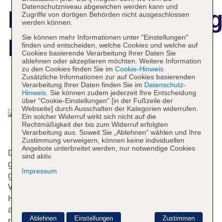
Datenschutzniveau abgewichen werden kann und
Hotelbeschreibun
Zugriffe von dortigen Behörden nicht ausgeschlossen
werden können.
Sie können mehr Informationen unter "Einstellungen"
Hotel Marino
finden und entscheiden, welche Cookies und welche auf
Cookies basierende Verarbeitung Ihrer Daten Sie
ablehnen oder akzeptieren möchten. Weitere Information
zu den Cookies finden Sie im
Cookie-Hinweis
.
Zusätzliche Informationen zur auf Cookies basierenden
Verarbeitung Ihrer Daten finden Sie im
Datenschutz-
Das bietet Ihre Unterkunft
Hinweis
. Sie können zudem jederzeit Ihre Entscheidung
über "Cookie-Einstellungen" [in der Fußzeile der
Webseite] durch Ausschalten der Kategorien widerrufen.
Ein solcher Widerruf wirkt sich nicht auf die
Rechtmäßigkeit der bis zum Widerruf erfolgten
Verarbeitung aus. Soweit Sie „Ablehnen“ wählen und Ihre
Zustimmung verweigern, können keine individuellen
Angebote unterbreitet werden, nur notwendige Cookies
Das freundliche Personal an der Rezeption ist
sind aktiv.
gerne bei allen Fragen behilflich. Zur Einrichtung
Impressum
gehören eine Gepäckaufbewahrung und ein Safe.
WLAN ist in den öffentlichen Bereichen verfügbar.
Hilfestellung bei der Buchung von Ausflügen wird
am Tourdesk geboten. Das Hotel verfügt über
Ablehnen
Einstellungen
Zustimmen
rollstuhlgerechte Einrichtungen und einen Aufzug.