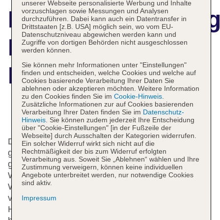
unserer Webseite personalisierte Werbung und Inhalte
Hotelbeschreibun
vorzuschlagen sowie Messungen und Analysen
durchzuführen. Dabei kann auch ein Datentransfer in
Drittstaaten [z.B. USA] möglich sein, wo vom EU-
Datenschutzniveau abgewichen werden kann und
Hotel
Zugriffe von dortigen Behörden nicht ausgeschlossen
werden können.
Sie können mehr Informationen unter "Einstellungen"
Marshyangdi
finden und entscheiden, welche Cookies und welche auf
Cookies basierende Verarbeitung Ihrer Daten Sie
ablehnen oder akzeptieren möchten. Weitere Information
zu den Cookies finden Sie im
Cookie-Hinweis
.
Zusätzliche Informationen zur auf Cookies basierenden
Verarbeitung Ihrer Daten finden Sie im
Datenschutz-
Das bietet Ihre Unterkunft
Hinweis
. Sie können zudem jederzeit Ihre Entscheidung
über "Cookie-Einstellungen" [in der Fußzeile der
Webseite] durch Ausschalten der Kategorien widerrufen.
Das freundliche Personal an der Rezeption ist
Ein solcher Widerruf wirkt sich nicht auf die
Rechtmäßigkeit der bis zum Widerruf erfolgten
gerne bei allen Fragen behilflich. Zur Einrichtung
Verarbeitung aus. Soweit Sie „Ablehnen“ wählen und Ihre
gehören eine Gepäckaufbewahrung, ein Safe, eine
Zustimmung verweigern, können keine individuellen
Wechselstube und ein Geldautomat. Im Hotel steht
Angebote unterbreitet werden, nur notwendige Cookies
sind aktiv.
WLAN zur Verfügung. Hilfestellung bei der Buchung
von Ausflügen wird am Tourdesk geboten. Das
Impressum
Haus verfügt über eine Reihe von