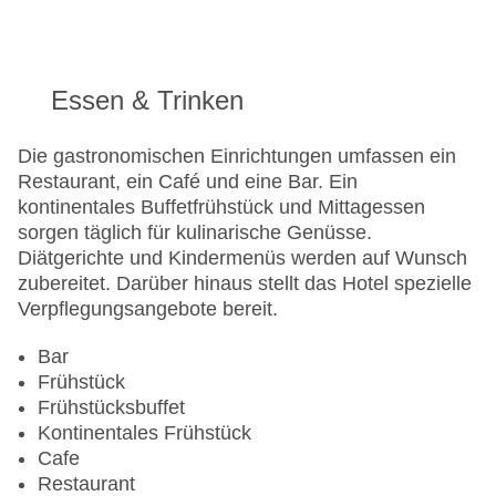
24h Rezeption
Parkplatz
Check-in von: 18:00:00
Essen & Trinken
Check-out bis: 11:00:00
Konferenzraum
Die gastronomischen Einrichtungen umfassen ein
Garage
Restaurant, ein Café und eine Bar. Ein
Garten: ohne Gebühr
kontinentales Buffetfrühstück und Mittagessen
Hotelsafe
sorgen täglich für kulinarische Genüsse.
WLAN/WiFi im Hotel
Diätgerichte und Kindermenüs werden auf Wunsch
Lift
zubereitet. Darüber hinaus stellt das Hotel spezielle
Minimarkt
Verpflegungsangebote bereit.
Anzahl der Konferenzräume: 1
Anzahl der Aufzüge: 1
Bar
Zimmerservice
Frühstück
Sonnenterrasse
Frühstücksbuffet
Gesamtanzahl der Zimmer: 95
Kontinentales Frühstück
Zahlungsarten: EC Maestro, Mastercard, Visa
Cafe
Landeskategorie: 3 Sterne
Restaurant