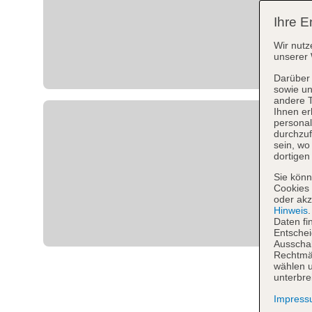
Ihre E
Wir nutz
unserer 
Darüber 
sowie un
andere 
Ihnen er
personal
durchzuf
sein, w
dortigen
Sie könn
Cookies 
oder akz
Hinweis
Daten fi
Entschei
Ausschal
Rechtmäß
wählen u
unterbre
Impres