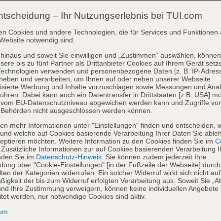
ntscheidung – Ihr Nutzungserlebnis bei TUI.com
en Cookies und andere Technologien, die für Services und Funktionen 
Website notwendig sind.
hinaus und soweit Sie einwilligen und „Zustimmen“ auswählen, können
sere bis zu fünf Partner als Drittanbieter Cookies auf Ihrem Gerät setz
Technologien verwenden und personenbezogene Daten [z. B. IP-Adres
heben und verarbeiten, um Ihnen auf oder neben unserer Webseite
isierte Werbung und Inhalte vorzuschlagen sowie Messungen und Ana
ühren. Dabei kann auch ein Datentransfer in Drittstaaten [z.B. USA] mö
o vom EU-Datenschutzniveau abgewichen werden kann und Zugriffe vo
 Behörden nicht ausgeschlossen werden können.
en mehr Informationen unter "Einstellungen" finden und entscheiden, 
und welche auf Cookies basierende Verarbeitung Ihrer Daten Sie able
eptieren möchten. Weitere Information zu den Cookies finden Sie im
Co
. Zusätzliche Informationen zur auf Cookies basierenden Verarbeitung I
nden Sie im
Datenschutz-Hinweis
. Sie können zudem jederzeit Ihre
dung über "Cookie-Einstellungen" [in der Fußzeile der Webseite] durch
ten der Kategorien widerrufen. Ein solcher Widerruf wirkt sich nicht auf
igkeit der bis zum Widerruf erfolgten Verarbeitung aus. Soweit Sie „A
nd Ihre Zustimmung verweigern, können keine individuellen Angebote
itet werden, nur notwendige Cookies sind aktiv.
sum