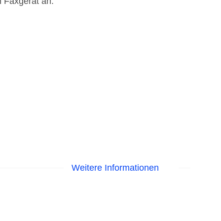
n Faxgerät an.
Weitere Informationen
EC Maestro, Mastercard, Visa