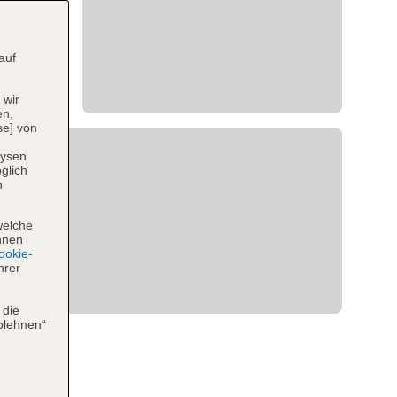
auf
 wir
en,
se] von
lysen
glich
n
welche
hnen
okie-
hrer
 die
blehnen“