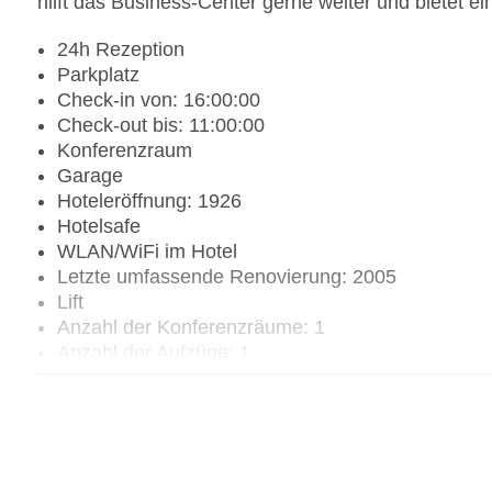
hilft das Business-Center gerne weiter und bietet ei
24h Rezeption
Parkplatz
Check-in von: 16:00:00
Check-out bis: 11:00:00
Konferenzraum
Garage
Hoteleröffnung: 1926
Hotelsafe
WLAN/WiFi im Hotel
Letzte umfassende Renovierung: 2005
Lift
Anzahl der Konferenzräume: 1
Anzahl der Aufzüge: 1
Haustiere: gegen Gebühr
Zimmerservice
Gesamtanzahl der Stockwerke: 9
Gesamtanzahl der Zimmer: 163
Zahlungsarten: American Express, Diners Club, 