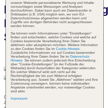
unserer Webseite personalisierte Werbung und Inhalte
Hotelbeschreibun
vorzuschlagen sowie Messungen und Analysen
durchzuführen. Dabei kann auch ein Datentransfer in
Drittstaaten [z.B. USA] möglich sein, wo vom EU-
Datenschutzniveau abgewichen werden kann und
Hotel Mia Cara &
Zugriffe von dortigen Behörden nicht ausgeschlossen
werden können.
Spa
Sie können mehr Informationen unter "Einstellungen"
finden und entscheiden, welche Cookies und welche auf
Cookies basierende Verarbeitung Ihrer Daten Sie
ablehnen oder akzeptieren möchten. Weitere Information
zu den Cookies finden Sie im
Cookie-Hinweis
.
Zusätzliche Informationen zur auf Cookies basierenden
Das bietet Ihre Unterkunft
Verarbeitung Ihrer Daten finden Sie im
Datenschutz-
Hinweis
. Sie können zudem jederzeit Ihre Entscheidung
über "Cookie-Einstellungen" [in der Fußzeile der
Webseite] durch Ausschalten der Kategorien widerrufen.
Ein solcher Widerruf wirkt sich nicht auf die
Rechtmäßigkeit der bis zum Widerruf erfolgten
Verarbeitung aus. Soweit Sie „Ablehnen“ wählen und Ihre
Zustimmung verweigern, können keine individuellen
Angebote unterbreitet werden, nur notwendige Cookies
sind aktiv.
Das Hotel mit einem Aufzug verfügt über 18
Impressum
Zimmer. Das freundliche Personal an der Rezeption