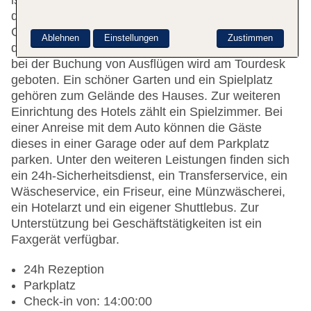
ist gerne bei allen Fragen behilflich. Die Einrichtung
der Unterbringung umfasst eine
Gepäckaufbewahrung und einen Safe. WLAN ist in
Ablehnen
Einstellungen
Zustimmen
den öffentlichen Bereichen verfügbar. Hilfestellung
bei der Buchung von Ausflügen wird am Tourdesk
geboten. Ein schöner Garten und ein Spielplatz
gehören zum Gelände des Hauses. Zur weiteren
Einrichtung des Hotels zählt ein Spielzimmer. Bei
einer Anreise mit dem Auto können die Gäste
dieses in einer Garage oder auf dem Parkplatz
parken. Unter den weiteren Leistungen finden sich
ein 24h-Sicherheitsdienst, ein Transferservice, ein
Wäscheservice, ein Friseur, eine Münzwäscherei,
ein Hotelarzt und ein eigener Shuttlebus. Zur
Unterstützung bei Geschäftstätigkeiten ist ein
Faxgerät verfügbar.
24h Rezeption
Parkplatz
Check-in von: 14:00:00