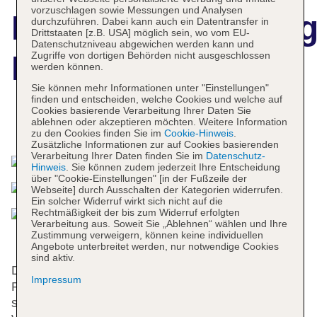
vorzuschlagen sowie Messungen und Analysen
Hotelbeschreibun
durchzuführen. Dabei kann auch ein Datentransfer in
Drittstaaten [z.B. USA] möglich sein, wo vom EU-
Datenschutzniveau abgewichen werden kann und
Zugriffe von dortigen Behörden nicht ausgeschlossen
Hotel Molino
werden können.
Sie können mehr Informationen unter "Einstellungen"
finden und entscheiden, welche Cookies und welche auf
Cookies basierende Verarbeitung Ihrer Daten Sie
ablehnen oder akzeptieren möchten. Weitere Information
Das bietet Ihre Unterkunft
zu den Cookies finden Sie im
Cookie-Hinweis
.
Zusätzliche Informationen zur auf Cookies basierenden
Verarbeitung Ihrer Daten finden Sie im
Datenschutz-
Hinweis
. Sie können zudem jederzeit Ihre Entscheidung
über "Cookie-Einstellungen" [in der Fußzeile der
Webseite] durch Ausschalten der Kategorien widerrufen.
Ein solcher Widerruf wirkt sich nicht auf die
Rechtmäßigkeit der bis zum Widerruf erfolgten
Verarbeitung aus. Soweit Sie „Ablehnen“ wählen und Ihre
Zustimmung verweigern, können keine individuellen
Angebote unterbreitet werden, nur notwendige Cookies
sind aktiv.
Dieses Hotel verfügt über einen Aufzug und eine
Impressum
Rezeption. Eine Gepäckaufbewahrung und ein Safe
stehen als Serviceleistungen zur Verfügung. Per