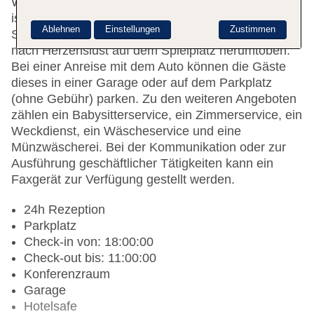
WLAN erhalten die Gäste Zugang zum Internet. Es
ist eine Reihe von Geschäften vorhanden, die zum
Ablehnen
Einstellungen
Zustimmen
Schlendern und Stöbern einladen. Kinder können
nach Herzenslust auf dem Spielplatz herumtoben.
Bei einer Anreise mit dem Auto können die Gäste
dieses in einer Garage oder auf dem Parkplatz
(ohne Gebühr) parken. Zu den weiteren Angeboten
zählen ein Babysitterservice, ein Zimmerservice, ein
Weckdienst, ein Wäscheservice und eine
Münzwäscherei. Bei der Kommunikation oder zur
Ausführung geschäftlicher Tätigkeiten kann ein
Faxgerät zur Verfügung gestellt werden.
24h Rezeption
Parkplatz
Check-in von: 18:00:00
Check-out bis: 11:00:00
Konferenzraum
Garage
Hotelsafe