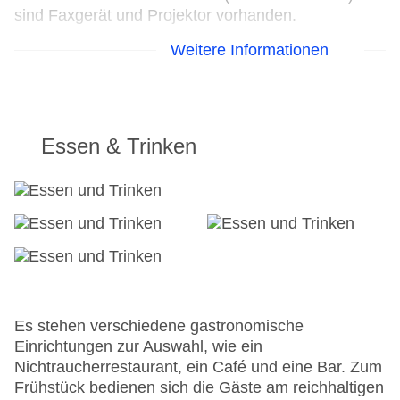
sind Faxgerät und Projektor vorhanden.
Weitere Informationen
24h Rezeption
Parkplatz: gegen Gebühr
Check-in von: 15:00:00
Check-out bis: 11:00:00
Konferenzraum
Essen & Trinken
Garage: gegen Gebühr
Hoteleröffnung: 1800
Hotelsafe
WLAN/WiFi im Hotel
Letzte umfassende Renovierung: 2010
Lift
Anzahl der Konferenzräume: 2
Anzahl der Aufzüge: 1
Haustiere
Es stehen verschiedene gastronomische
Zimmerservice
Einrichtungen zur Auswahl, wie ein
Gesamtanzahl der Stockwerke: 7
Nichtraucherrestaurant, ein Café und eine Bar. Zum
Gesamtanzahl der Zimmer: 39
Frühstück bedienen sich die Gäste am reichhaltigen