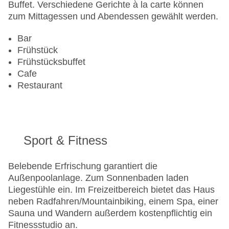
Pools:Outdoor Pool, Liegen am Pool
Buffet. Verschiedene Gerichte à la carte können
Zahlungsarten: American Express, Diners Club,
zum Mittagessen und Abendessen gewählt werden.
EC Maestro, Mastercard, Visa
Landeskategorie: 4 Sterne
Bar
Frühstück
Frühstücksbuffet
Cafe
Restaurant
Sport & Fitness
Belebende Erfrischung garantiert die
Außenpoolanlage. Zum Sonnenbaden laden
Liegestühle ein. Im Freizeitbereich bietet das Haus
neben Radfahren/Mountainbiking, einem Spa, einer
Sauna und Wandern außerdem kostenpflichtig ein
Fitnessstudio an.