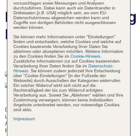
vorzuschlagen sowie Messungen und Analysen
durchzuführen. Dabei kann auch ein Datentransfer in
Hotelbeschreibun
Drittstaaten [z.B. USA] möglich sein, wo vom EU-
Datenschutzniveau abgewichen werden kann und
Zugriffe von dortigen Behörden nicht ausgeschlossen
werden können.
Hotel Mucha
Sie können mehr Informationen unter "Einstellungen"
finden und entscheiden, welche Cookies und welche auf
Cookies basierende Verarbeitung Ihrer Daten Sie
ablehnen oder akzeptieren möchten. Weitere Information
zu den Cookies finden Sie im
Cookie-Hinweis
.
Das bietet Ihre Unterkunft
Zusätzliche Informationen zur auf Cookies basierenden
Verarbeitung Ihrer Daten finden Sie im
Datenschutz-
Hinweis
. Sie können zudem jederzeit Ihre Entscheidung
über "Cookie-Einstellungen" [in der Fußzeile der
Webseite] durch Ausschalten der Kategorien widerrufen.
Ein solcher Widerruf wirkt sich nicht auf die
Rechtmäßigkeit der bis zum Widerruf erfolgten
Verarbeitung aus. Soweit Sie „Ablehnen“ wählen und Ihre
Zustimmung verweigern, können keine individuellen
Angebote unterbreitet werden, nur notwendige Cookies
Das Hotel bietet 3 Suiten, 6 Apartments, 3 Einzel-
sind aktiv.
und 27 Doppelzimmer auf 7 Etagen, die mit einem
Impressum
Aufzug erreichbar sind. Englischsprachiges
Personal an der Rezeption im Empfangsbereich