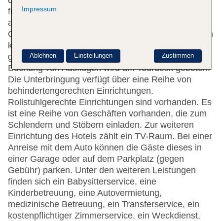
die mit einem Aufzug erreichbar sind. Das
Impressum
freundliche Personal an der Rezeption ist gerne bei
allen Fragen behilflich. Serviceleistungen wie eine
Gepäckaufbewahrung und ein Safe tragen zu einem
komfortablen Aufenthalt bei. Im Haus steht WLAN
Ablehnen
Einstellungen
Zustimmen
gegen Gebühr zur Verfügung. Hilfestellung bei der
Buchung von Ausflügen wird am Tourdesk geboten.
Die Unterbringung verfügt über eine Reihe von
behindertengerechten Einrichtungen.
Rollstuhlgerechte Einrichtungen sind vorhanden. Es
ist eine Reihe von Geschäften vorhanden, die zum
Schlendern und Stöbern einladen. Zur weiteren
Einrichtung des Hotels zählt ein TV-Raum. Bei einer
Anreise mit dem Auto können die Gäste dieses in
einer Garage oder auf dem Parkplatz (gegen
Gebühr) parken. Unter den weiteren Leistungen
finden sich ein Babysitterservice, eine
Kinderbetreuung, eine Autovermietung,
medizinische Betreuung, ein Transferservice, ein
kostenpflichtiger Zimmerservice, ein Weckdienst,