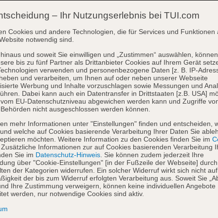
ntscheidung – Ihr Nutzungserlebnis bei TUI.com
en Cookies und andere Technologien, die für Services und Funktionen 
Website notwendig sind.
hinaus und soweit Sie einwilligen und „Zustimmen“ auswählen, können
sere bis zu fünf Partner als Drittanbieter Cookies auf Ihrem Gerät setz
Technologien verwenden und personenbezogene Daten [z. B. IP-Adres
heben und verarbeiten, um Ihnen auf oder neben unserer Webseite
isierte Werbung und Inhalte vorzuschlagen sowie Messungen und Ana
ühren. Dabei kann auch ein Datentransfer in Drittstaaten [z.B. USA] mö
o vom EU-Datenschutzniveau abgewichen werden kann und Zugriffe vo
 Behörden nicht ausgeschlossen werden können.
en mehr Informationen unter "Einstellungen" finden und entscheiden, 
und welche auf Cookies basierende Verarbeitung Ihrer Daten Sie able
eptieren möchten. Weitere Information zu den Cookies finden Sie im
Co
. Zusätzliche Informationen zur auf Cookies basierenden Verarbeitung I
nden Sie im
Datenschutz-Hinweis
. Sie können zudem jederzeit Ihre
dung über "Cookie-Einstellungen" [in der Fußzeile der Webseite] durch
ten der Kategorien widerrufen. Ein solcher Widerruf wirkt sich nicht auf
igkeit der bis zum Widerruf erfolgten Verarbeitung aus. Soweit Sie „A
nd Ihre Zustimmung verweigern, können keine individuellen Angebote
itet werden, nur notwendige Cookies sind aktiv.
sum