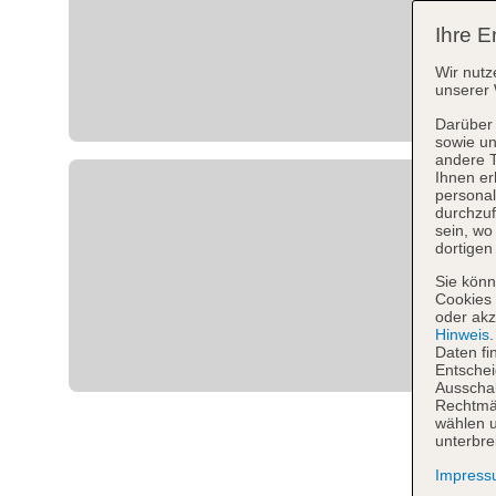
Ihre E
Wir nutz
unserer 
Darüber 
sowie un
andere 
Ihnen er
personal
durchzuf
sein, w
dortigen
Sie könn
Cookies 
oder akz
Hinweis
Daten fi
Entschei
Ausschal
Rechtmäß
wählen u
unterbre
Impres