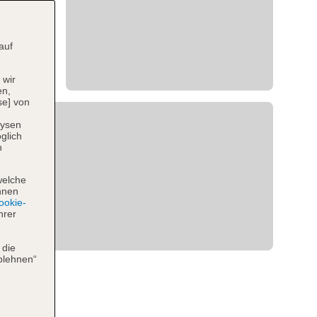
auf
 wir
en,
se] von
lysen
glich
n
welche
hnen
okie-
hrer
 die
blehnen“