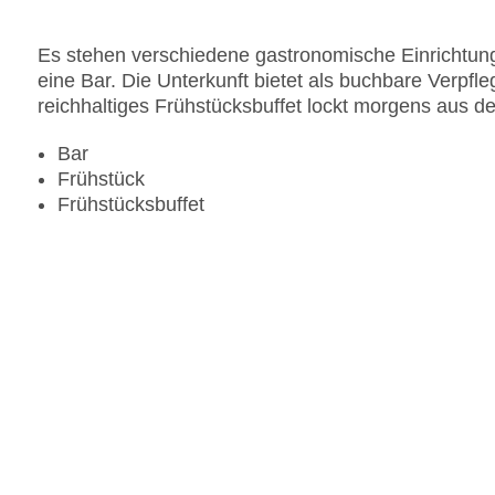
Zahlungsarten: American Express, Diners Club, 
Landeskategorie: 4 Sterne
Es stehen verschiedene gastronomische Einrichtung
eine Bar. Die Unterkunft bietet als buchbare Verpfl
reichhaltiges Frühstücksbuffet lockt morgens aus de
Bar
Frühstück
Frühstücksbuffet