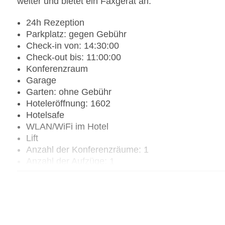
weiter und bietet ein Faxgerät an.
24h Rezeption
Parkplatz: gegen Gebühr
Check-in von: 14:30:00
Check-out bis: 11:00:00
Konferenzraum
Garage
Garten: ohne Gebühr
Hoteleröffnung: 1602
Hotelsafe
WLAN/WiFi im Hotel
Lift
Anzahl der Konferenzräume: 1
Anzahl der Aufzüge: 1
Zimmerservice
Sonnenterrasse
Gesamtanzahl der Stockwerke: 3
Gesamtanzahl der Zimmer: 94
Pools:Beheizter Außenpool