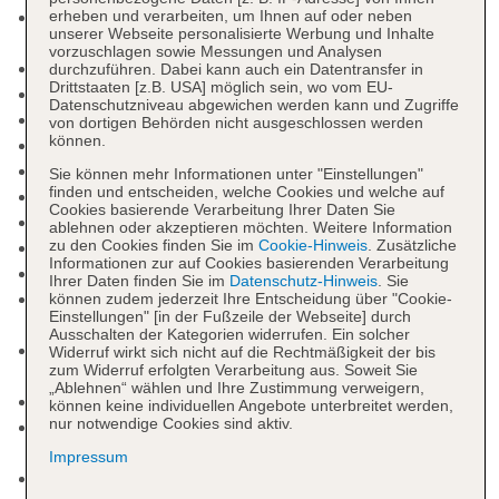
Kurtaxe/Ökotaxe/Touristensteuer zahlbar vor Ort:
erheben und verarbeiten, um Ihnen auf oder neben
unserer Webseite personalisierte Werbung und Inhalte
Barzahlung, pro Nacht ca. 2.60 EUR
vorzuschlagen sowie Messungen und Analysen
Nichtraucherhotel
durchzuführen. Dabei kann auch ein Datentransfer in
Drittstaaten [z.B. USA] möglich sein, wo vom EU-
Check-in Zeit ab 15:00 Uhr
Datenschutzniveau abgewichen werden kann und Zugriffe
Check-out Zeit bis 10:00 Uhr
von dortigen Behörden nicht ausgeschlossen werden
können.
Hoteleröffnung: 1969
Letzte Komplettrenovierung: 2016
Sie können mehr Informationen unter "Einstellungen"
finden und entscheiden, welche Cookies und welche auf
Rezeption: täglich, Sprachen: deutsch, englisch
Cookies basierende Verarbeitung Ihrer Daten Sie
Gästebetreuung: Sprachen: deutsch, englisch
ablehnen oder akzeptieren möchten. Weitere Information
zu den Cookies finden Sie im
Cookie-Hinweis
. Zusätzliche
Lift
Informationen zur auf Cookies basierenden Verarbeitung
Gemeinschaftslounge/TV-Bereich
Ihrer Daten finden Sie im
Datenschutz-Hinweis
. Sie
Internet: WLAN/WiFi, im gesamten Hotel
können zudem jederzeit Ihre Entscheidung über "Cookie-
Einstellungen" [in der Fußzeile der Webseite] durch
(Anlage): ohne Gebühr
Ausschalten der Kategorien widerrufen. Ein solcher
Zahlungsarten: TUI Card / VISA, MasterCard, EC
Widerruf wirkt sich nicht auf die Rechtmäßigkeit der bis
zum Widerruf erfolgten Verarbeitung aus. Soweit Sie
Karte/Maestro
„Ablehnen“ wählen und Ihre Zustimmung verweigern,
Haustiere nicht erlaubt
können keine individuellen Angebote unterbreitet werden,
nur notwendige Cookies sind aktiv.
Parkmöglichkeiten: Parkplatz (nach
Verfügbarkeit), unbewacht: ohne Gebühr
Impressum
Gebäudeanzahl: 1, Etagen: 5, Zimmer: 44