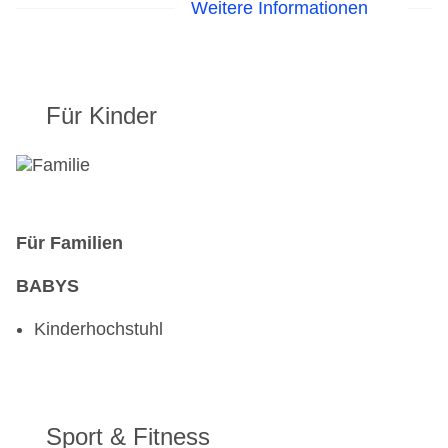
Weitere Informationen
Halbpension Plus beinhaltet folgende
Getränkeleistungen im Reisezeitraum 20.12.2025
- 11.04.2026 und 23.05. - 09.10.2026 und
19.12.2026 - 10.04.2027:
Für Kinder
Pro Person jeweils 2 Getränke zum Abendessen
(Tischwein Rot oder Weiß, Zillertal Bier Pils vom
Fass sowie Zillertal Bier Weizen vom Fass, Cola,
Fanta, Sprite, Spezi, Holunderblütensaft,
Apfelsaft, Orangensaft)
Für Familien
BABYS
Kinderhochstuhl
Sport & Fitness