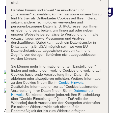
sind.
Hotelbeschreibun
Darüber hinaus und soweit Sie einwilligen und
„Zustimmen“ auswählen, können wir sowie unsere bis zu
fünf Partner als Drittanbieter Cookies auf Ihrem Gerät
Hotel Olympia
setzen, andere Technologien verwenden und
personenbezogene Daten [z. B. IP-Adresse] von Ihnen
erheben und verarbeiten, um Ihnen auf oder neben
Sky
unserer Webseite personalisierte Werbung und Inhalte
vorzuschlagen sowie Messungen und Analysen
durchzuführen. Dabei kann auch ein Datentransfer in
Drittstaaten [z.B. USA] möglich sein, wo vom EU-
Datenschutzniveau abgewichen werden kann und
Zugriffe von dortigen Behörden nicht ausgeschlossen
Das bietet Ihre Unterkunft
werden können.
Sie können mehr Informationen unter "Einstellungen"
finden und entscheiden, welche Cookies und welche auf
Cookies basierende Verarbeitung Ihrer Daten Sie
ablehnen oder akzeptieren möchten. Weitere Information
zu den Cookies finden Sie im
Cookie-Hinweis
.
Zusätzliche Informationen zur auf Cookies basierenden
Verarbeitung Ihrer Daten finden Sie im
Datenschutz-
Hinweis
. Sie können zudem jederzeit Ihre Entscheidung
über "Cookie-Einstellungen" [in der Fußzeile der
Webseite] durch Ausschalten der Kategorien widerrufen.
Ein solcher Widerruf wirkt sich nicht auf die
An der Rezeption im Empfangsbereich steht
Rechtmäßigkeit der bis zum Widerruf erfolgten