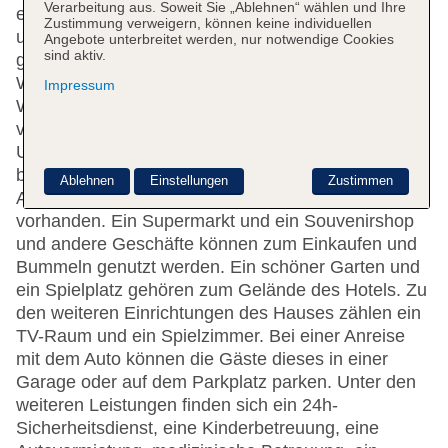
Verarbeitung aus. Soweit Sie „Ablehnen“ wählen und Ihre
englisch- und deutschsprachiges Personal mit Rat
Zustimmung verweigern, können keine individuellen
und Tat zur Seite. Zu den Einrichtungen des Hotels
Angebote unterbreitet werden, nur notwendige Cookies
sind aktiv.
gehören eine Gepäckaufbewahrung, ein Safe, eine
Wechselstube und ein Geldautomat. Im Haus steht
Impressum
WLAN zur Verfügung. Hilfestellung bei der Buchung
von Ausflügen wird am Tourdesk geboten. Die
Unterbringung verfügt über eine Reihe von
behindertengerechten Annehmlichkeiten. Ein
Ablehnen
Einstellungen
Zustimmen
Aufzug und rollstuhlgerechte Einrichtungen sind
vorhanden. Ein Supermarkt und ein Souvenirshop
und andere Geschäfte können zum Einkaufen und
Bummeln genutzt werden. Ein schöner Garten und
ein Spielplatz gehören zum Gelände des Hotels. Zu
den weiteren Einrichtungen des Hauses zählen ein
TV-Raum und ein Spielzimmer. Bei einer Anreise
mit dem Auto können die Gäste dieses in einer
Garage oder auf dem Parkplatz parken. Unter den
weiteren Leistungen finden sich ein 24h-
Sicherheitsdienst, eine Kinderbetreuung, eine