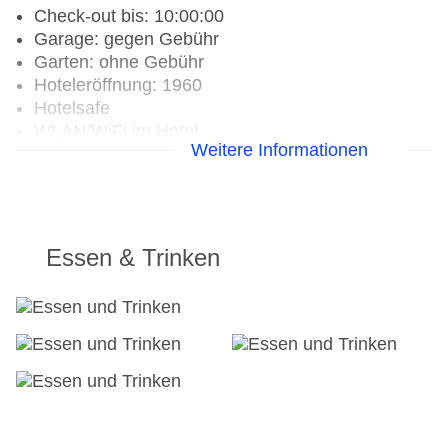
Check-out bis: 10:00:00
Garage: gegen Gebühr
Garten: ohne Gebühr
Hoteleröffnung: 1960
Hotelsafe
WLAN/WiFi im Hotel
Weitere Informationen
Letzte umfassende Renovierung: 2016
Lift
Anzahl der Aufzüge: 1
Haustiere
Haustiere auf Anfrage: gegen Gebühr
Essen & Trinken
Zimmerservice
Gesamtanzahl der Stockwerke: 4
Gesamtanzahl der Zimmer: 45
Pools:Outdoor Pool, Sonnenschirme am Pool,
Liegen am Pool
Landeskategorie: 3 Sterne