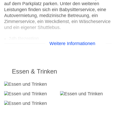
auf dem Parkplatz parken. Unter den weiteren
Leistungen finden sich ein Babysitterservice, eine
Autovermietung, medizinische Betreuung, ein
Zimmerservice, ein Weckdienst, ein Wäscheservice
und ein eigener Shuttlebus.
24h Rezeption
Weitere Informationen
Parkplatz
Check-in von: 15:00:00
Check-out bis: 12:00:00
Garage
Garten: ohne Gebühr
Essen & Trinken
Hotelsafe
WLAN/WiFi im Hotel
Letzte umfassende Renovierung: 2007
Lift
Anzahl der Aufzüge: 1
Haustiere
Zimmerservice