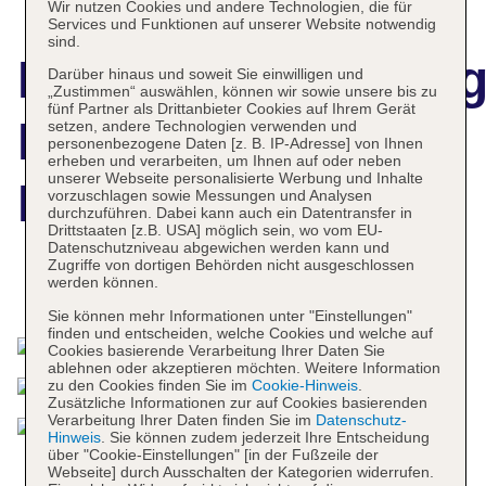
Wir nutzen Cookies und andere Technologien, die für
Services und Funktionen auf unserer Website notwendig
sind.
Hotelbeschreibun
Darüber hinaus und soweit Sie einwilligen und
„Zustimmen“ auswählen, können wir sowie unsere bis zu
fünf Partner als Drittanbieter Cookies auf Ihrem Gerät
Hotel Park Royal
setzen, andere Technologien verwenden und
personenbezogene Daten [z. B. IP-Adresse] von Ihnen
erheben und verarbeiten, um Ihnen auf oder neben
unserer Webseite personalisierte Werbung und Inhalte
Beach Cancún
vorzuschlagen sowie Messungen und Analysen
durchzuführen. Dabei kann auch ein Datentransfer in
Drittstaaten [z.B. USA] möglich sein, wo vom EU-
Datenschutzniveau abgewichen werden kann und
Zugriffe von dortigen Behörden nicht ausgeschlossen
werden können.
Das bietet Ihre Unterkunft
Sie können mehr Informationen unter "Einstellungen"
finden und entscheiden, welche Cookies und welche auf
Cookies basierende Verarbeitung Ihrer Daten Sie
ablehnen oder akzeptieren möchten. Weitere Information
zu den Cookies finden Sie im
Cookie-Hinweis
.
Zusätzliche Informationen zur auf Cookies basierenden
Verarbeitung Ihrer Daten finden Sie im
Datenschutz-
Hinweis
. Sie können zudem jederzeit Ihre Entscheidung
über "Cookie-Einstellungen" [in der Fußzeile der
Webseite] durch Ausschalten der Kategorien widerrufen.