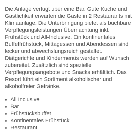
Sonnenterrasse
Gesamtanzahl der Stockwerke: 6
Die Anlage verfügt über eine Bar. Gute Küche und
Gesamtanzahl der Zimmer: 289
Gastlichkeit erwarten die Gäste in 2 Restaurants mit
Pools:Kinderbecken, Outdoor Pool,
Klimaanlage. Die Unterbringung bietet als buchbare
Sonnenschirme am Pool, Liegen am Pool,
Verpflegungsleistungen Übernachtung inkl.
Wasserrutsche
Frühstück und All-Inclusive. Ein kontinentales
Zahlungsarten: American Express, Mastercard,
Buffetfrühstück, Mittagessen und Abendessen sind
Visa
lecker und abwechslungsreich gestaltet.
Landeskategorie: 4 Sterne
Diätgerichte und Kindermenüs werden auf Wunsch
zubereitet. Zusätzlich sind spezielle
Verpflegungsangebote und Snacks erhältlich. Das
Resort führt ein Sortiment alkoholischer und
alkoholfreier Getränke.
All Inclusive
Bar
Frühstücksbuffet
Kontinentales Frühstück
Restaurant