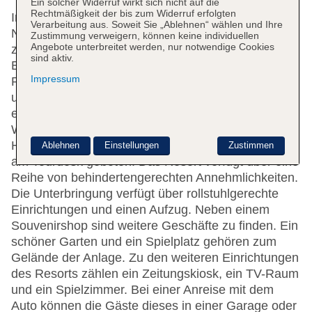
Ein solcher Widerruf wirkt sich nicht auf die
Rechtmäßigkeit der bis zum Widerruf erfolgten
In einem 6-stöckigen Haupthaus und 2
Verarbeitung aus. Soweit Sie „Ablehnen“ wählen und Ihre
Nebengebäuden stehen den Gästen 289 Zimmer
Zustimmung verweigern, können keine individuellen
Angebote unterbreitet werden, nur notwendige Cookies
zur Verfügung. An der Rezeption im
sind aktiv.
Empfangsbereich steht englischsprachiges
Impressum
Personal mit Rat und Tat zur Seite. Die Einrichtung
umfasst eine Gepäckaufbewahrung, einen Safe,
eine Wechselstube und einen Geldautomaten.
WLAN ist in den öffentlichen Bereichen verfügbar.
Hilfestellung bei der Buchung von Ausflügen wird
Ablehnen
Einstellungen
Zustimmen
am Tourdesk geboten. Das Resort verfügt über eine
Reihe von behindertengerechten Annehmlichkeiten.
Die Unterbringung verfügt über rollstuhlgerechte
Einrichtungen und einen Aufzug. Neben einem
Souvenirshop sind weitere Geschäfte zu finden. Ein
schöner Garten und ein Spielplatz gehören zum
Gelände der Anlage. Zu den weiteren Einrichtungen
des Resorts zählen ein Zeitungskiosk, ein TV-Raum
und ein Spielzimmer. Bei einer Anreise mit dem
Auto können die Gäste dieses in einer Garage oder