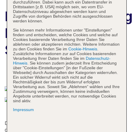
durchzuführen. Dabei kann auch ein Datentransfer in
Drittstaaten [z.B. USA] möglich sein, wo vom EU-
Hotelbeschreibun
Datenschutzniveau abgewichen werden kann und
Zugriffe von dortigen Behörden nicht ausgeschlossen
werden können.
Hotel President
Sie können mehr Informationen unter "Einstellungen"
finden und entscheiden, welche Cookies und welche auf
Cookies basierende Verarbeitung Ihrer Daten Sie
ablehnen oder akzeptieren möchten. Weitere Information
Sarajevo
zu den Cookies finden Sie im
Cookie-Hinweis
.
Zusätzliche Informationen zur auf Cookies basierenden
Verarbeitung Ihrer Daten finden Sie im
Datenschutz-
Hinweis
. Sie können zudem jederzeit Ihre Entscheidung
über "Cookie-Einstellungen" [in der Fußzeile der
Webseite] durch Ausschalten der Kategorien widerrufen.
Das bietet Ihre Unterkunft
Ein solcher Widerruf wirkt sich nicht auf die
Rechtmäßigkeit der bis zum Widerruf erfolgten
Verarbeitung aus. Soweit Sie „Ablehnen“ wählen und Ihre
Zustimmung verweigern, können keine individuellen
Angebote unterbreitet werden, nur notwendige Cookies
sind aktiv.
Impressum
Das freundliche Personal an der Rezeption ist
gerne bei allen Fragen behilflich. Die Einrichtung