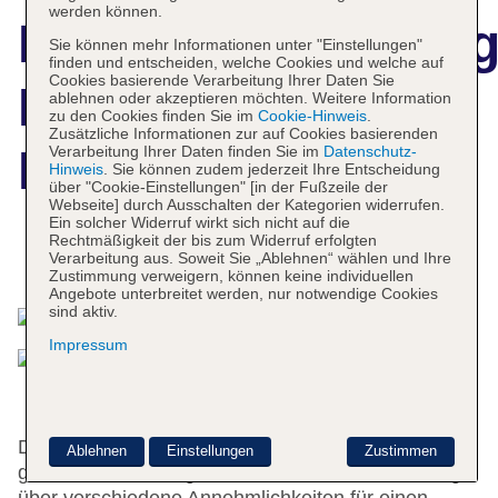
werden können.
Hotelbeschreibun
Sie können mehr Informationen unter "Einstellungen"
finden und entscheiden, welche Cookies und welche auf
Cookies basierende Verarbeitung Ihrer Daten Sie
Hotel Punta
ablehnen oder akzeptieren möchten. Weitere Information
zu den Cookies finden Sie im
Cookie-Hinweis
.
Zusätzliche Informationen zur auf Cookies basierenden
Moros
Verarbeitung Ihrer Daten finden Sie im
Datenschutz-
Hinweis
. Sie können zudem jederzeit Ihre Entscheidung
über "Cookie-Einstellungen" [in der Fußzeile der
Webseite] durch Ausschalten der Kategorien widerrufen.
Ein solcher Widerruf wirkt sich nicht auf die
Rechtmäßigkeit der bis zum Widerruf erfolgten
Verarbeitung aus. Soweit Sie „Ablehnen“ wählen und Ihre
Das bietet Ihre Unterkunft
Zustimmung verweigern, können keine individuellen
Angebote unterbreitet werden, nur notwendige Cookies
sind aktiv.
Impressum
Das freundliche Personal an der Rezeption ist
Ablehnen
Einstellungen
Zustimmen
gerne bei allen Fragen behilflich. Das Hotel verfügt