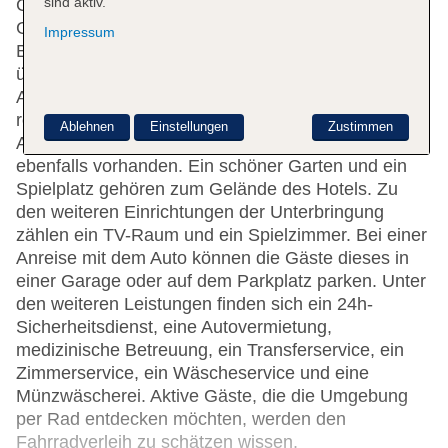
sind aktiv.
Gepäckaufbewahrung, ein Safe und ein
Getränkeautomat. WLAN ist in den öffentlichen
Impressum
Bereichen verfügbar. Die Unterbringung verfügt
über eine Reihe von behindertengerechten
Annehmlichkeiten. Das Haus verfügt über
rollstuhlgerechte Einrichtungen. Behagliche
Ablehnen
Einstellungen
Zustimmen
Atmosphäre schafft ein Kamin. Geschäfte sind
ebenfalls vorhanden. Ein schöner Garten und ein
Spielplatz gehören zum Gelände des Hotels. Zu
den weiteren Einrichtungen der Unterbringung
zählen ein TV-Raum und ein Spielzimmer. Bei einer
Anreise mit dem Auto können die Gäste dieses in
einer Garage oder auf dem Parkplatz parken. Unter
den weiteren Leistungen finden sich ein 24h-
Sicherheitsdienst, eine Autovermietung,
medizinische Betreuung, ein Transferservice, ein
Zimmerservice, ein Wäscheservice und eine
Münzwäscherei. Aktive Gäste, die die Umgebung
per Rad entdecken möchten, werden den
Fahrradverleih zu schätzen wissen,