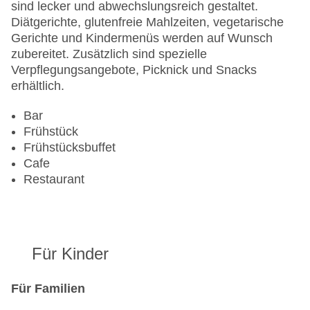
Zimmerservice
sind lecker und abwechslungsreich gestaltet.
Sonnenterrasse
Diätgerichte, glutenfreie Mahlzeiten, vegetarische
Gesamtanzahl der Stockwerke: 0
Gerichte und Kindermenüs werden auf Wunsch
Gesamtanzahl der Zimmer: 70
zubereitet. Zusätzlich sind spezielle
Pools:Outdoor Pool, Liegen am Pool
Verpflegungsangebote, Picknick und Snacks
Zahlungsarten: American Express, Diners Club,
erhältlich.
EC Maestro, Mastercard, Visa
Landeskategorie: 4 Sterne
Bar
Frühstück
Frühstücksbuffet
Cafe
Restaurant
Für Kinder
Für Familien