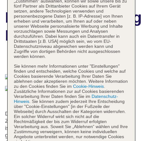
„Zustimmen“ auswählen, können wir sowie unsere bis zu
fünf Partner als Drittanbieter Cookies auf Ihrem Gerät
setzen, andere Technologien verwenden und
Hotelbeschreibun
personenbezogene Daten [z. B. IP-Adresse] von Ihnen
erheben und verarbeiten, um Ihnen auf oder neben
unserer Webseite personalisierte Werbung und Inhalte
Hotel Rantapuisto
vorzuschlagen sowie Messungen und Analysen
durchzuführen. Dabei kann auch ein Datentransfer in
Drittstaaten [z.B. USA] möglich sein, wo vom EU-
Datenschutzniveau abgewichen werden kann und
Zugriffe von dortigen Behörden nicht ausgeschlossen
werden können.
Das bietet Ihre Unterkunft
Sie können mehr Informationen unter "Einstellungen"
finden und entscheiden, welche Cookies und welche auf
Cookies basierende Verarbeitung Ihrer Daten Sie
ablehnen oder akzeptieren möchten. Weitere Information
zu den Cookies finden Sie im
Cookie-Hinweis
.
Zusätzliche Informationen zur auf Cookies basierenden
Verarbeitung Ihrer Daten finden Sie im
Datenschutz-
Hinweis
. Sie können zudem jederzeit Ihre Entscheidung
über "Cookie-Einstellungen" [in der Fußzeile der
Webseite] durch Ausschalten der Kategorien widerrufen.
Das Hotel mit einem Aufzug verfügt über 70
Ein solcher Widerruf wirkt sich nicht auf die
Zimmer. Das freundliche Personal an der Rezeption
Rechtmäßigkeit der bis zum Widerruf erfolgten
Verarbeitung aus. Soweit Sie „Ablehnen“ wählen und Ihre
ist gerne bei allen Fragen behilflich. Zur Einrichtung
Zustimmung verweigern, können keine individuellen
gehören eine Garderobe, eine
Angebote unterbreitet werden, nur notwendige Cookies