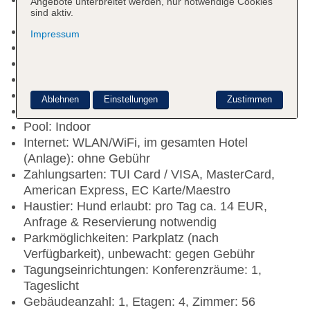
Angebote unterbreitet werden, nur notwendige Cookies
sind aktiv.
pro Tag/pro Person ca. 3 EUR
Nichtraucherhotel
Impressum
Check-in Zeit ab 15:00 Uhr
Check-out Zeit bis 11:00 Uhr
Rezeption
Lift
Ablehnen
Einstellungen
Zustimmen
Sonnenterrasse
Pool: Indoor
Internet: WLAN/WiFi, im gesamten Hotel
(Anlage): ohne Gebühr
Zahlungsarten: TUI Card / VISA, MasterCard,
American Express, EC Karte/Maestro
Haustier: Hund erlaubt: pro Tag ca. 14 EUR,
Anfrage & Reservierung notwendig
Parkmöglichkeiten: Parkplatz (nach
Verfügbarkeit), unbewacht: gegen Gebühr
Tagungseinrichtungen: Konferenzräume: 1,
Tageslicht
Gebäudeanzahl: 1, Etagen: 4, Zimmer: 56