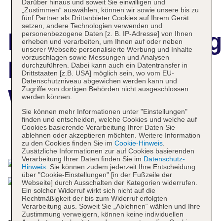
Darüber hinaus und soweit Sie einwilligen und
„Zustimmen“ auswählen, können wir sowie unsere bis zu
fünf Partner als Drittanbieter Cookies auf Ihrem Gerät
setzen, andere Technologien verwenden und
Hotelbeschreibun
personenbezogene Daten [z. B. IP-Adresse] von Ihnen
erheben und verarbeiten, um Ihnen auf oder neben
unserer Webseite personalisierte Werbung und Inhalte
vorzuschlagen sowie Messungen und Analysen
Hotel Restaurant
durchzuführen. Dabei kann auch ein Datentransfer in
Drittstaaten [z.B. USA] möglich sein, wo vom EU-
Datenschutzniveau abgewichen werden kann und
Zugriffe von dortigen Behörden nicht ausgeschlossen
Walpurgishof
werden können.
Sie können mehr Informationen unter "Einstellungen"
finden und entscheiden, welche Cookies und welche auf
Cookies basierende Verarbeitung Ihrer Daten Sie
ablehnen oder akzeptieren möchten. Weitere Information
Das bietet Ihre Unterkunft
zu den Cookies finden Sie im
Cookie-Hinweis
.
Zusätzliche Informationen zur auf Cookies basierenden
Verarbeitung Ihrer Daten finden Sie im
Datenschutz-
Hinweis
. Sie können zudem jederzeit Ihre Entscheidung
über "Cookie-Einstellungen" [in der Fußzeile der
Webseite] durch Ausschalten der Kategorien widerrufen.
Ein solcher Widerruf wirkt sich nicht auf die
Rechtmäßigkeit der bis zum Widerruf erfolgten
Verarbeitung aus. Soweit Sie „Ablehnen“ wählen und Ihre
Zustimmung verweigern, können keine individuellen
Kurtaxe/Ökotaxe/Touristensteuer zahlbar vor Ort: