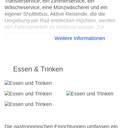
Transferservice, ein Zimmerservice, ein
Wäscheservice, eine Münzwäscherei und ein
eigener Shuttlebus. Aktive Reisende, die die
Umgebung per Rad entdecken möchten, werden
den Fahrradverleih zu schätzen wissen. Zur
Unterstützung bei Geschäftstätigkeiten ist ein
Weitere Informationen
Faxgerät verfügbar.
24h Rezeption
Parkplatz
Check-in von: 15:00:01
Essen & Trinken
Check-out bis: 10:30:00
Konferenzraum
Garage
Garten: ohne Gebühr
Hotelsafe
WLAN/WiFi im Hotel
Lift
Minimarkt
Anzahl der Konferenzräume: 1
Die gastronomischen Einrichtungen umfassen ein