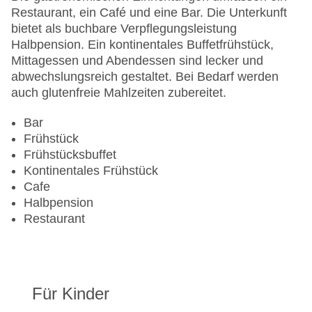
Anzahl der Aufzüge: 1
Restaurant, ein Café und eine Bar. Die Unterkunft
Zimmerservice
bietet als buchbare Verpflegungsleistung
Sonnenterrasse
Halbpension. Ein kontinentales Buffetfrühstück,
Gesamtanzahl der Zimmer: 44
Mittagessen und Abendessen sind lecker und
Pools:Kinderbecken, Indoor Pool, Outdoor Pool,
abwechslungsreich gestaltet. Bei Bedarf werden
Sonnenschirme am Pool, Liegen am Pool
auch glutenfreie Mahlzeiten zubereitet.
Zahlungsarten: American Express, EC Maestro,
Mastercard, Visa
Bar
Landeskategorie: 3 Sterne
Frühstück
Frühstücksbuffet
Kontinentales Frühstück
Cafe
Halbpension
Restaurant
Für Kinder