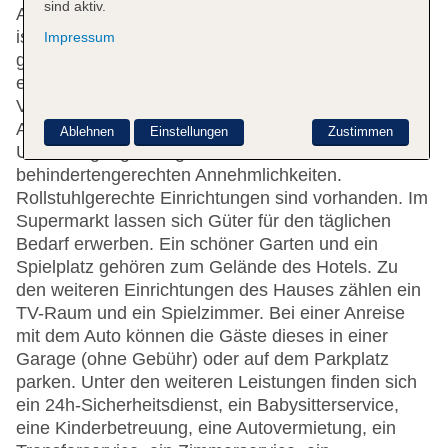
sind aktiv.
Aufzug. Das freundliche Personal an der Rezeption
ist gerne bei allen Fragen behilflich. Zur Einrichtung
Impressum
gehören eine Gepäckaufbewahrung, ein Safe und
eine Wechselstube. Im Haus steht WLAN zur
Verfügung. Hilfestellung bei der Buchung von
Ausflügen wird am Tourdesk geboten. Die
Ablehnen
Einstellungen
Zustimmen
Unterbringung verfügt über eine Reihe von
behindertengerechten Annehmlichkeiten.
Rollstuhlgerechte Einrichtungen sind vorhanden. Im
Supermarkt lassen sich Güter für den täglichen
Bedarf erwerben. Ein schöner Garten und ein
Spielplatz gehören zum Gelände des Hotels. Zu
den weiteren Einrichtungen des Hauses zählen ein
TV-Raum und ein Spielzimmer. Bei einer Anreise
mit dem Auto können die Gäste dieses in einer
Garage (ohne Gebühr) oder auf dem Parkplatz
parken. Unter den weiteren Leistungen finden sich
ein 24h-Sicherheitsdienst, ein Babysitterservice,
eine Kinderbetreuung, eine Autovermietung, ein