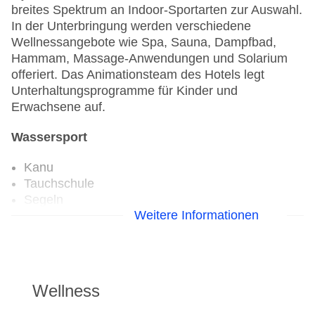
breites Spektrum an Indoor-Sportarten zur Auswahl.
In der Unterbringung werden verschiedene
Wellnessangebote wie Spa, Sauna, Dampfbad,
Hammam, Massage-Anwendungen und Solarium
offeriert. Das Animationsteam des Hotels legt
Unterhaltungsprogramme für Kinder und
Erwachsene auf.
Wassersport
Kanu
Tauchschule
Segeln
Weitere Informationen
Windsurfen
Aerobic
Fahrradverleih
Fitnessraum
Wellness
Tretboot
Tennisplatz