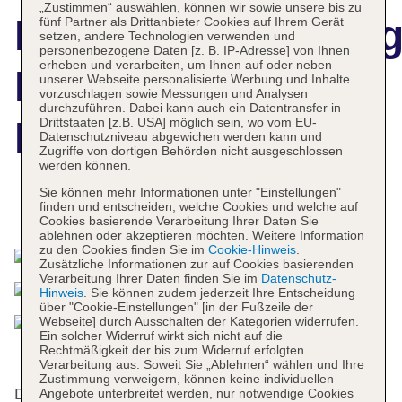
„Zustimmen“ auswählen, können wir sowie unsere bis zu
Hotelbeschreibun
fünf Partner als Drittanbieter Cookies auf Ihrem Gerät
setzen, andere Technologien verwenden und
personenbezogene Daten [z. B. IP-Adresse] von Ihnen
erheben und verarbeiten, um Ihnen auf oder neben
Hotel Ristorante
unserer Webseite personalisierte Werbung und Inhalte
vorzuschlagen sowie Messungen und Analysen
durchzuführen. Dabei kann auch ein Datentransfer in
Borgo La Tana
Drittstaaten [z.B. USA] möglich sein, wo vom EU-
Datenschutzniveau abgewichen werden kann und
Zugriffe von dortigen Behörden nicht ausgeschlossen
werden können.
Sie können mehr Informationen unter "Einstellungen"
finden und entscheiden, welche Cookies und welche auf
Das bietet Ihre Unterkunft
Cookies basierende Verarbeitung Ihrer Daten Sie
ablehnen oder akzeptieren möchten. Weitere Information
zu den Cookies finden Sie im
Cookie-Hinweis
.
Zusätzliche Informationen zur auf Cookies basierenden
Verarbeitung Ihrer Daten finden Sie im
Datenschutz-
Hinweis
. Sie können zudem jederzeit Ihre Entscheidung
über "Cookie-Einstellungen" [in der Fußzeile der
Webseite] durch Ausschalten der Kategorien widerrufen.
Ein solcher Widerruf wirkt sich nicht auf die
Rechtmäßigkeit der bis zum Widerruf erfolgten
Verarbeitung aus. Soweit Sie „Ablehnen“ wählen und Ihre
Zustimmung verweigern, können keine individuellen
Das Hotel bietet 44 Zimmer und verfügt über einen
Angebote unterbreitet werden, nur notwendige Cookies