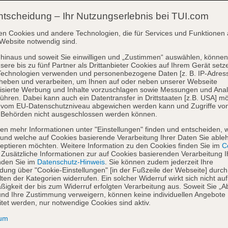
ntscheidung – Ihr Nutzungserlebnis bei TUI.com
en Cookies und andere Technologien, die für Services und Funktionen 
Website notwendig sind.
hinaus und soweit Sie einwilligen und „Zustimmen“ auswählen, können
sere bis zu fünf Partner als Drittanbieter Cookies auf Ihrem Gerät setz
Technologien verwenden und personenbezogene Daten [z. B. IP-Adres
heben und verarbeiten, um Ihnen auf oder neben unserer Webseite
isierte Werbung und Inhalte vorzuschlagen sowie Messungen und Ana
ühren. Dabei kann auch ein Datentransfer in Drittstaaten [z.B. USA] mö
o vom EU-Datenschutzniveau abgewichen werden kann und Zugriffe vo
 Behörden nicht ausgeschlossen werden können.
en mehr Informationen unter "Einstellungen" finden und entscheiden, 
und welche auf Cookies basierende Verarbeitung Ihrer Daten Sie able
eptieren möchten. Weitere Information zu den Cookies finden Sie im
Co
. Zusätzliche Informationen zur auf Cookies basierenden Verarbeitung I
nden Sie im
Datenschutz-Hinweis
. Sie können zudem jederzeit Ihre
dung über "Cookie-Einstellungen" [in der Fußzeile der Webseite] durch
ten der Kategorien widerrufen. Ein solcher Widerruf wirkt sich nicht auf
igkeit der bis zum Widerruf erfolgten Verarbeitung aus. Soweit Sie „A
nd Ihre Zustimmung verweigern, können keine individuellen Angebote
itet werden, nur notwendige Cookies sind aktiv.
sum