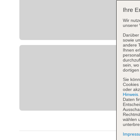
Ihre E
Wir nutz
unserer 
Darüber 
sowie un
andere 
Ihnen er
personal
durchzuf
sein, w
dortigen
Sie könn
Cookies 
oder akz
Hinweis
Daten fi
Entschei
Ausschal
Rechtmäß
wählen u
unterbre
Impres