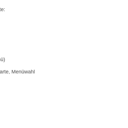
te:
nü)
 carte, Menüwahl