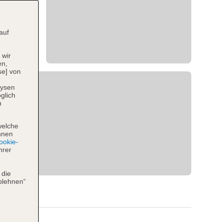
auf
 wir
en,
se] von
lysen
glich
n
welche
hnen
okie-
hrer
 die
blehnen“