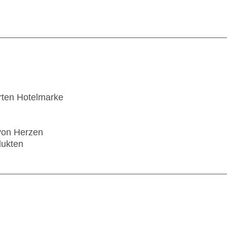
rten Hotelmarke
 von Herzen
dukten