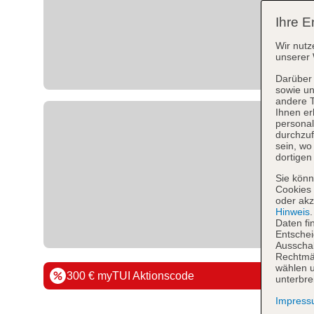
Ihre E
Wir nutz
unserer 
Darüber 
sowie un
andere 
Ihnen er
personal
durchzuf
sein, w
dortigen
Sie könn
Cookies 
oder akz
Hinweis
Daten fi
Entschei
Ausschal
Rechtmäß
wählen u
300 € myTUI Aktionscode
unterbre
Impres