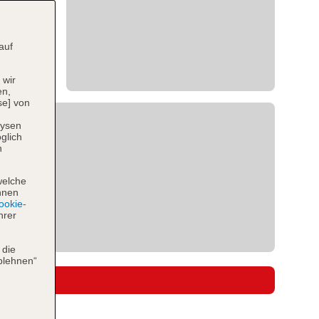
auf
 wir
en,
se] von
lysen
glich
n
welche
hnen
okie-
hrer
 die
blehnen“