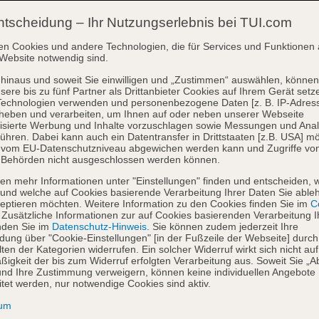
ntscheidung – Ihr Nutzungserlebnis bei TUI.com
en Cookies und andere Technologien, die für Services und Funktionen 
Website notwendig sind.
hinaus und soweit Sie einwilligen und „Zustimmen“ auswählen, können
sere bis zu fünf Partner als Drittanbieter Cookies auf Ihrem Gerät setz
Technologien verwenden und personenbezogene Daten [z. B. IP-Adres
heben und verarbeiten, um Ihnen auf oder neben unserer Webseite
isierte Werbung und Inhalte vorzuschlagen sowie Messungen und Ana
ühren. Dabei kann auch ein Datentransfer in Drittstaaten [z.B. USA] mö
o vom EU-Datenschutzniveau abgewichen werden kann und Zugriffe vo
 Behörden nicht ausgeschlossen werden können.
en mehr Informationen unter "Einstellungen" finden und entscheiden, 
und welche auf Cookies basierende Verarbeitung Ihrer Daten Sie able
eptieren möchten. Weitere Information zu den Cookies finden Sie im
Co
. Zusätzliche Informationen zur auf Cookies basierenden Verarbeitung I
nden Sie im
Datenschutz-Hinweis
. Sie können zudem jederzeit Ihre
dung über "Cookie-Einstellungen" [in der Fußzeile der Webseite] durch
ten der Kategorien widerrufen. Ein solcher Widerruf wirkt sich nicht auf
igkeit der bis zum Widerruf erfolgten Verarbeitung aus. Soweit Sie „A
nd Ihre Zustimmung verweigern, können keine individuellen Angebote
itet werden, nur notwendige Cookies sind aktiv.
sum