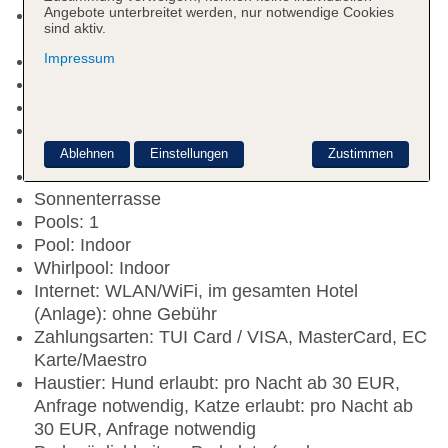
Angebote unterbreitet werden, nur notwendige Cookies
Kurtaxe/Ökotaxe/Touristensteuer zahlbar vor Ort:
sind aktiv.
Barzahlung, pro Tag ca. 2 EUR
Impressum
Check-in Zeit ab 16:00 Uhr
Check-out Zeit bis 11:00 Uhr
Hoteleröffnung: 2008
Rezeption: täglich 24 Stunden, Sprachen:
deutsch, englisch, Hotelsafe
Ablehnen
Einstellungen
Zustimmen
Lift
Sonnenterrasse
Pools: 1
Pool: Indoor
Whirlpool: Indoor
Internet: WLAN/WiFi, im gesamten Hotel
(Anlage): ohne Gebühr
Zahlungsarten: TUI Card / VISA, MasterCard, EC
Karte/Maestro
Haustier: Hund erlaubt: pro Nacht ab 30 EUR,
Anfrage notwendig, Katze erlaubt: pro Nacht ab
30 EUR, Anfrage notwendig