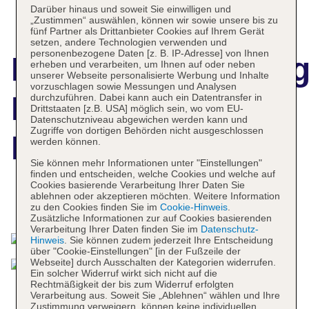
Darüber hinaus und soweit Sie einwilligen und
„Zustimmen“ auswählen, können wir sowie unsere bis zu
fünf Partner als Drittanbieter Cookies auf Ihrem Gerät
setzen, andere Technologien verwenden und
personenbezogene Daten [z. B. IP-Adresse] von Ihnen
Hotelbeschreibun
erheben und verarbeiten, um Ihnen auf oder neben
unserer Webseite personalisierte Werbung und Inhalte
vorzuschlagen sowie Messungen und Analysen
Hotel Royal Baltic
durchzuführen. Dabei kann auch ein Datentransfer in
Drittstaaten [z.B. USA] möglich sein, wo vom EU-
Datenschutzniveau abgewichen werden kann und
Zugriffe von dortigen Behörden nicht ausgeschlossen
Luxury Boutique
werden können.
Sie können mehr Informationen unter "Einstellungen"
finden und entscheiden, welche Cookies und welche auf
Cookies basierende Verarbeitung Ihrer Daten Sie
ablehnen oder akzeptieren möchten. Weitere Information
Das bietet Ihre Unterkunft
zu den Cookies finden Sie im
Cookie-Hinweis
.
Zusätzliche Informationen zur auf Cookies basierenden
Verarbeitung Ihrer Daten finden Sie im
Datenschutz-
Hinweis
. Sie können zudem jederzeit Ihre Entscheidung
über "Cookie-Einstellungen" [in der Fußzeile der
Webseite] durch Ausschalten der Kategorien widerrufen.
Ein solcher Widerruf wirkt sich nicht auf die
Rechtmäßigkeit der bis zum Widerruf erfolgten
Verarbeitung aus. Soweit Sie „Ablehnen“ wählen und Ihre
Zustimmung verweigern, können keine individuellen