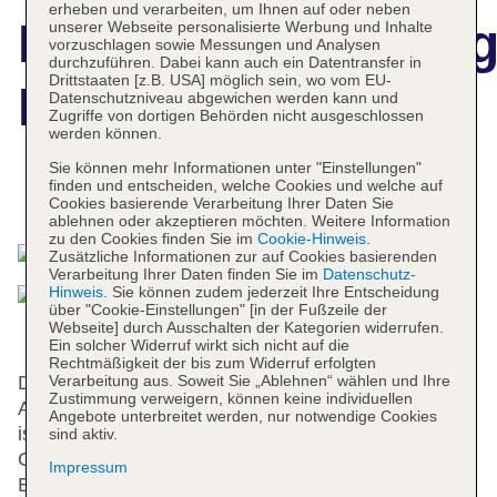
erheben und verarbeiten, um Ihnen auf oder neben
Hotelbeschreibun
unserer Webseite personalisierte Werbung und Inhalte
vorzuschlagen sowie Messungen und Analysen
durchzuführen. Dabei kann auch ein Datentransfer in
Drittstaaten [z.B. USA] möglich sein, wo vom EU-
Hotel San Marco
Datenschutzniveau abgewichen werden kann und
Zugriffe von dortigen Behörden nicht ausgeschlossen
werden können.
Sie können mehr Informationen unter "Einstellungen"
finden und entscheiden, welche Cookies und welche auf
Das bietet Ihre Unterkunft
Cookies basierende Verarbeitung Ihrer Daten Sie
ablehnen oder akzeptieren möchten. Weitere Information
zu den Cookies finden Sie im
Cookie-Hinweis
.
Zusätzliche Informationen zur auf Cookies basierenden
Verarbeitung Ihrer Daten finden Sie im
Datenschutz-
Hinweis
. Sie können zudem jederzeit Ihre Entscheidung
über "Cookie-Einstellungen" [in der Fußzeile der
Webseite] durch Ausschalten der Kategorien widerrufen.
Ein solcher Widerruf wirkt sich nicht auf die
Rechtmäßigkeit der bis zum Widerruf erfolgten
Verarbeitung aus. Soweit Sie „Ablehnen“ wählen und Ihre
Das Hotel bietet 42 Zimmer und verfügt über einen
Zustimmung verweigern, können keine individuellen
Aufzug. Das freundliche Personal an der Rezeption
Angebote unterbreitet werden, nur notwendige Cookies
ist gerne bei allen Fragen behilflich. Eine
sind aktiv.
Gepäckaufbewahrung und ein Safe gehören zur
Impressum
Einrichtung des Hauses. In der Unterbringung steht