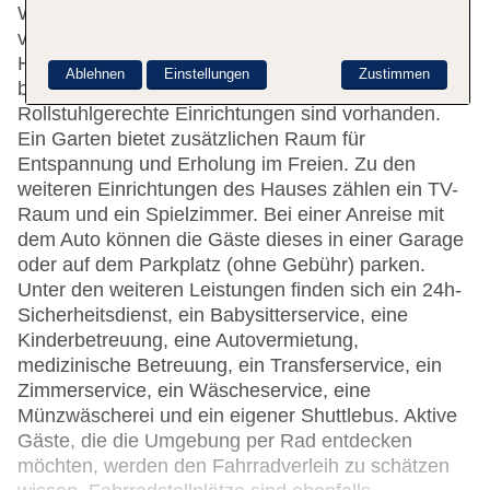
WLAN zur Verfügung. Hilfestellung bei der Buchung
von Ausflügen wird am Tourdesk geboten. Das
Hotel verfügt über eine Reihe von
Ablehnen
Einstellungen
Zustimmen
behindertengerechten Annehmlichkeiten.
Rollstuhlgerechte Einrichtungen sind vorhanden.
Ein Garten bietet zusätzlichen Raum für
Entspannung und Erholung im Freien. Zu den
weiteren Einrichtungen des Hauses zählen ein TV-
Raum und ein Spielzimmer. Bei einer Anreise mit
dem Auto können die Gäste dieses in einer Garage
oder auf dem Parkplatz (ohne Gebühr) parken.
Unter den weiteren Leistungen finden sich ein 24h-
Sicherheitsdienst, ein Babysitterservice, eine
Kinderbetreuung, eine Autovermietung,
medizinische Betreuung, ein Transferservice, ein
Zimmerservice, ein Wäscheservice, eine
Münzwäscherei und ein eigener Shuttlebus. Aktive
Gäste, die die Umgebung per Rad entdecken
möchten, werden den Fahrradverleih zu schätzen