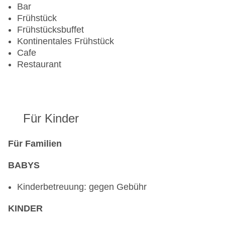
Gesamtanzahl der Stockwerke: 3
Bar
Gesamtanzahl der Zimmer: 42
Frühstück
Pools:Indoor Pool, Outdoor Pool, Sonnenschirme
Frühstücksbuffet
am Pool, Liegen am Pool
Kontinentales Frühstück
Zahlungsarten: American Express, Diners Club,
Cafe
EC Maestro, Mastercard, Visa
Restaurant
Landeskategorie: 3 Sterne
Für Kinder
Für Familien
BABYS
Kinderbetreuung: gegen Gebühr
KINDER