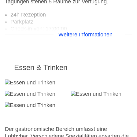
Tagungen stehen 5 Räume zur Verfügung.
24h Rezeption
Parkplatz
Check-in von: 17:00:00
Weitere Informationen
Check-out bis: 12:00:00
Konferenzraum
Hoteleröffnung: 1896
Hotelsafe
WLAN/WiFi im Hotel
Essen & Trinken
Lift: ohne Gebühr
Haustiere
Gesamtanzahl der Stockwerke: 6
Gesamtanzahl der Zimmer: 133
Zahlungsarten: American Express, Diners Club,
Mastercard, Visa
Landeskategorie: 3,5 Sterne
Der gastronomische Bereich umfasst eine
Lobbybar. Verschiedene Spezialitäten erwarten die