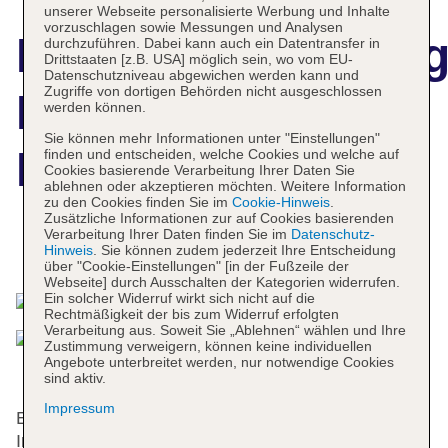
unserer Webseite personalisierte Werbung und Inhalte
vorzuschlagen sowie Messungen und Analysen
Hotelbeschreibun
durchzuführen. Dabei kann auch ein Datentransfer in
Drittstaaten [z.B. USA] möglich sein, wo vom EU-
Datenschutzniveau abgewichen werden kann und
Zugriffe von dortigen Behörden nicht ausgeschlossen
Hotel Scandic
werden können.
Sie können mehr Informationen unter "Einstellungen"
Holberg
finden und entscheiden, welche Cookies und welche auf
Cookies basierende Verarbeitung Ihrer Daten Sie
ablehnen oder akzeptieren möchten. Weitere Information
zu den Cookies finden Sie im
Cookie-Hinweis
.
Zusätzliche Informationen zur auf Cookies basierenden
Verarbeitung Ihrer Daten finden Sie im
Datenschutz-
Das bietet Ihre Unterkunft
Hinweis
. Sie können zudem jederzeit Ihre Entscheidung
über "Cookie-Einstellungen" [in der Fußzeile der
Webseite] durch Ausschalten der Kategorien widerrufen.
Ein solcher Widerruf wirkt sich nicht auf die
Rechtmäßigkeit der bis zum Widerruf erfolgten
Verarbeitung aus. Soweit Sie „Ablehnen“ wählen und Ihre
Zustimmung verweigern, können keine individuellen
Angebote unterbreitet werden, nur notwendige Cookies
sind aktiv.
Impressum
Erbaut wurde dieses Konferenzhotel im Jahre 1896.
In den 133 Nichtraucherzimmern und den 63