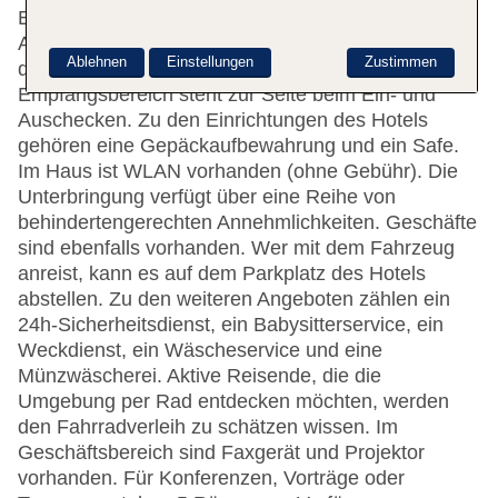
Einzelzimmer werden die Gäste einen entspannten
Aufenthalt erleben. Englisch- und
Ablehnen
Einstellungen
Zustimmen
deutschsprachiges Personal an der Rezeption im
Empfangsbereich steht zur Seite beim Ein- und
Auschecken. Zu den Einrichtungen des Hotels
gehören eine Gepäckaufbewahrung und ein Safe.
Im Haus ist WLAN vorhanden (ohne Gebühr). Die
Unterbringung verfügt über eine Reihe von
behindertengerechten Annehmlichkeiten. Geschäfte
sind ebenfalls vorhanden. Wer mit dem Fahrzeug
anreist, kann es auf dem Parkplatz des Hotels
abstellen. Zu den weiteren Angeboten zählen ein
24h-Sicherheitsdienst, ein Babysitterservice, ein
Weckdienst, ein Wäscheservice und eine
Münzwäscherei. Aktive Reisende, die die
Umgebung per Rad entdecken möchten, werden
den Fahrradverleih zu schätzen wissen. Im
Geschäftsbereich sind Faxgerät und Projektor
vorhanden. Für Konferenzen, Vorträge oder