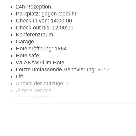
24h Rezeption
Parkplatz: gegen Gebühr
Check-in von: 14:00:00
Check-out bis: 12:00:00
Konferenzraum
Garage
Hoteleröffnung: 1864
Hotelsafe
WLAN/WiFi im Hotel
Letzte umfassende Renovierung: 2017
Lift
Anzahl der Aufzüge: 1
Zimmerservice
Sonnenterrasse
Gesamtanzahl der Stockwerke: 5
Gesamtanzahl der Zimmer: 83
Zahlungsarten: American Express, Diners Club, 
Landeskategorie: 3 Sterne