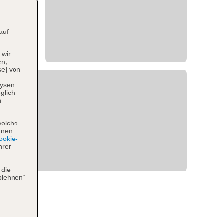
auf
 wir
en,
se] von
lysen
glich
n
welche
hnen
okie-
hrer
 die
blehnen“