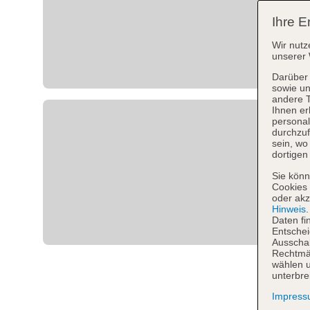
Ihre E
Wir nutz
unserer 
Darüber 
sowie un
andere 
Ihnen er
personal
durchzuf
sein, w
dortigen
Sie könn
Cookies 
oder akz
Hinweis
Daten fi
Entschei
Ausschal
Rechtmäß
wählen u
unterbre
Impres