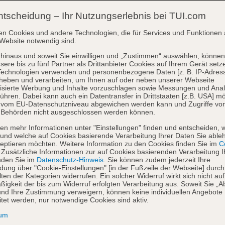
ntscheidung – Ihr Nutzungserlebnis bei TUI.com
en Cookies und andere Technologien, die für Services und Funktionen 
Website notwendig sind.
hinaus und soweit Sie einwilligen und „Zustimmen“ auswählen, können
sere bis zu fünf Partner als Drittanbieter Cookies auf Ihrem Gerät setz
Technologien verwenden und personenbezogene Daten [z. B. IP-Adres
heben und verarbeiten, um Ihnen auf oder neben unserer Webseite
isierte Werbung und Inhalte vorzuschlagen sowie Messungen und Ana
ühren. Dabei kann auch ein Datentransfer in Drittstaaten [z.B. USA] mö
o vom EU-Datenschutzniveau abgewichen werden kann und Zugriffe vo
 Behörden nicht ausgeschlossen werden können.
en mehr Informationen unter "Einstellungen" finden und entscheiden, 
und welche auf Cookies basierende Verarbeitung Ihrer Daten Sie able
eptieren möchten. Weitere Information zu den Cookies finden Sie im
Co
. Zusätzliche Informationen zur auf Cookies basierenden Verarbeitung I
nden Sie im
Datenschutz-Hinweis
. Sie können zudem jederzeit Ihre
dung über "Cookie-Einstellungen" [in der Fußzeile der Webseite] durch
ten der Kategorien widerrufen. Ein solcher Widerruf wirkt sich nicht auf
igkeit der bis zum Widerruf erfolgten Verarbeitung aus. Soweit Sie „A
nd Ihre Zustimmung verweigern, können keine individuellen Angebote
itet werden, nur notwendige Cookies sind aktiv.
sum