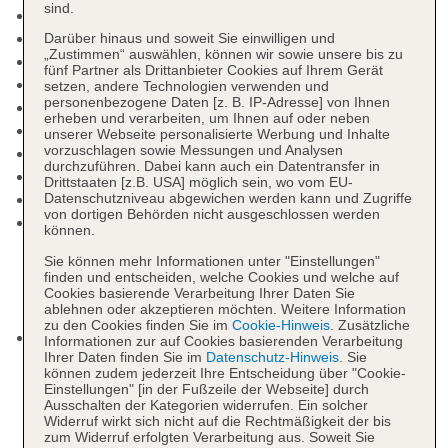
sind.
Check-in Zeit ab 14:00 Uhr
Check-out Zeit bis 12:00 Uhr
Darüber hinaus und soweit Sie einwilligen und
„Zustimmen“ auswählen, können wir sowie unsere bis zu
Hoteleröffnung: 2011
fünf Partner als Drittanbieter Cookies auf Ihrem Gerät
Rezeption
setzen, andere Technologien verwenden und
personenbezogene Daten [z. B. IP-Adresse] von Ihnen
Gästebetreuung
erheben und verarbeiten, um Ihnen auf oder neben
Lift
unserer Webseite personalisierte Werbung und Inhalte
vorzuschlagen sowie Messungen und Analysen
Gemeinschaftslounge/TV-Bereich
durchzuführen. Dabei kann auch ein Datentransfer in
Sonnenterrasse
Drittstaaten [z.B. USA] möglich sein, wo vom EU-
Pools: 4
Datenschutzniveau abgewichen werden kann und Zugriffe
von dortigen Behörden nicht ausgeschlossen werden
Pool „Pool“: ab 15 Jahre, April - November, ohne
können.
Gebühr, bei All Inclusive inklusive, Outdoor,
Sie können mehr Informationen unter "Einstellungen"
Süßwasser, Liegestühle: ohne Gebühr, bei All
finden und entscheiden, welche Cookies und welche auf
Inclusive inklusive, Sonnenschirme: ohne Gebühr,
Cookies basierende Verarbeitung Ihrer Daten Sie
ablehnen oder akzeptieren möchten. Weitere Information
bei All Inclusive inklusive
zu den Cookies finden Sie im
Cookie-Hinweis
. Zusätzliche
Pool „Hallenbad“: ab 15 Jahre, November - März,
Informationen zur auf Cookies basierenden Verarbeitung
Ihrer Daten finden Sie im
Datenschutz-Hinweis
. Sie
ohne Gebühr, bei All Inclusive inklusive, Indoor,
können zudem jederzeit Ihre Entscheidung über "Cookie-
Süßwasser, beheizbar: Oktober - Mai;
Einstellungen" [in der Fußzeile der Webseite] durch
saisonabhängig, Liegestühle: ohne Gebühr, bei
Ausschalten der Kategorien widerrufen. Ein solcher
Widerruf wirkt sich nicht auf die Rechtmäßigkeit der bis
All Inclusive inklusive
zum Widerruf erfolgten Verarbeitung aus. Soweit Sie