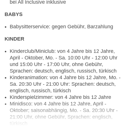
bei All Inclusive inklusive
Spezialitätenrestaurant „Tulip“: Küche: türkisch, à
la carte, Anfrage & Reservierung notwendig, ohne
BABYS
Gebühr, bei All Inclusive inklusive, April -
September, wöchentlich 19:00 Uhr - 21:00 Uhr
Babysitterservice: gegen Gebühr, Barzahlung
Spezialitätenrestaurant „Bonsai“: Küche:
chinesisch, à la carte, Anfrage & Reservierung
KINDER
notwendig, ohne Gebühr, bei All Inclusive
inklusive, April - September, wöchentlich 19:00
Kinderclub/Miniclub: von 4 Jahre bis 12 Jahre,
Uhr - 21:00 Uhr
April - Oktober, Mo. - Sa. 10:00 Uhr - 12:00 Uhr
Spezialitätenrestaurant „Fisch A la Carte“: Küche:
und 15:00 Uhr - 17:00 Uhr, ohne Gebühr,
mediterran, Fisch/Meeresfrüchte, à la carte,
Sprachen: deutsch, englisch, russisch, türkisch
Anfrage & Reservierung notwendig, Barzahlung,
Kinderanimation: von 4 Jahre bis 12 Jahre, Mo. -
pro Person ca. 15 EUR, Juni - September,
Sa. 20:30 Uhr - 21:00 Uhr: Sprachen: deutsch,
wöchentlich 19:00 Uhr - 21:00 Uhr, angemessene
englisch, russisch, türkisch
Kleidung erwünscht
Kinderspielzimmer: von 4 Jahre bis 12 Jahre
Bars & mehr: 6
Minidisco: von 4 Jahre bis 12 Jahre, April -
Lobbybar „Lobby Bar-Int. Bev. Charged“: Januar -
Oktober; saisonabhängig, Mo. - Sa. 20:30 Uhr -
Dezember, täglich 24 Stunden, ohne Gebühr, bei
21:00 Uhr, ohne Gebühr, Sprachen: englisch,
All Inclusive inklusive
türkisch
Poolbar Outdoor „Pool Bar-Int. Bev. Charged“: