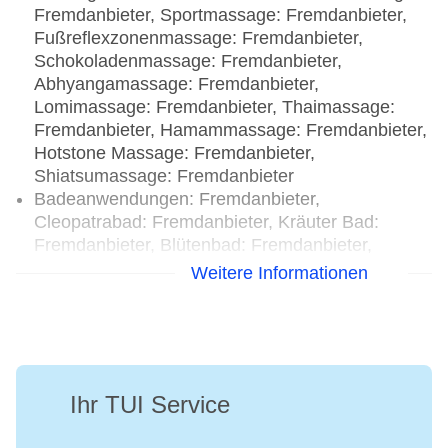
Fremdanbieter, Sportmassage: Fremdanbieter,
Fußreflexzonenmassage: Fremdanbieter,
Schokoladenmassage: Fremdanbieter,
Abhyangamassage: Fremdanbieter,
Lomimassage: Fremdanbieter, Thaimassage:
Fremdanbieter, Hamammassage: Fremdanbieter,
Hotstone Massage: Fremdanbieter,
Shiatsumassage: Fremdanbieter
Badeanwendungen: Fremdanbieter,
Cleopatrabad: Fremdanbieter, Kräuter Bad:
Fremdanbieter, Blütenbad: Fremdanbieter,
Solebad: Fremdanbieter
Weitere Informationen
Beauty-/Kosmetikanwendungen: Anti-Aging:
Fremdanbieter, Cellulite-Behandlung:
Fremdanbieter, Peeling: Fremdanbieter,
Gesichtsbehandlung: Fremdanbieter, Maniküre:
Fremdanbieter, Pediküre: Fremdanbieter
Ihr TUI Service
Ayurvedazentrum: Fremdanbieter, täglich 07:00
Uhr - 19:00 Uhr