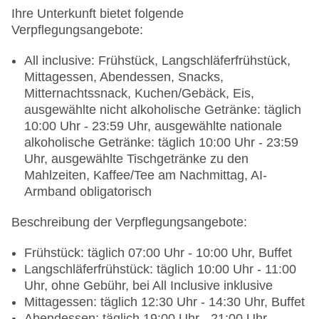
ohne Gebühr, an der Rezeption/in der Lobby:
Ihre Unterkunft bietet folgende
ohne Gebühr, bei All Inclusive inklusive, in der
Verpflegungsangebote:
Bar: ohne Gebühr, am Pool: ohne Gebühr
Wäscheservice: gegen Gebühr, Barzahlung
All inclusive: Frühstück, Langschläferfrühstück,
Gepäckservice
Mittagessen, Abendessen, Snacks,
Zahlungsarten: TUI Card / VISA, MasterCard, EC
Mitternachtssnack, Kuchen/Gebäck, Eis,
Karte/Maestro
ausgewählte nicht alkoholische Getränke: täglich
Haustiere nicht erlaubt
10:00 Uhr - 23:59 Uhr, ausgewählte nationale
Parkmöglichkeiten: Parkplatz (nach
alkoholische Getränke: täglich 10:00 Uhr - 23:59
Verfügbarkeit), unbewacht: ohne Gebühr
Uhr, ausgewählte Tischgetränke zu den
Tagungseinrichtungen: Konferenzräume: 2,
Mahlzeiten, Kaffee/Tee am Nachmittag, AI-
klimatisierte Tagungsräume, Tagungsequipment:
Armband obligatorisch
ohne Gebühr, Coffee Breaks: ohne Gebühr
Beschreibung der Verpflegungsangebote:
Größe des Hotels/Anlage: 12000 qm
Gebäudeanzahl: 1, Zimmer: 300
Frühstück: täglich 07:00 Uhr - 10:00 Uhr, Buffet
Landeskategorie: 5 Sterne
Langschläferfrühstück: täglich 10:00 Uhr - 11:00
Uhr, ohne Gebühr, bei All Inclusive inklusive
Mittagessen: täglich 12:30 Uhr - 14:30 Uhr, Buffet
Abendessen: täglich 19:00 Uhr - 21:00 Uhr