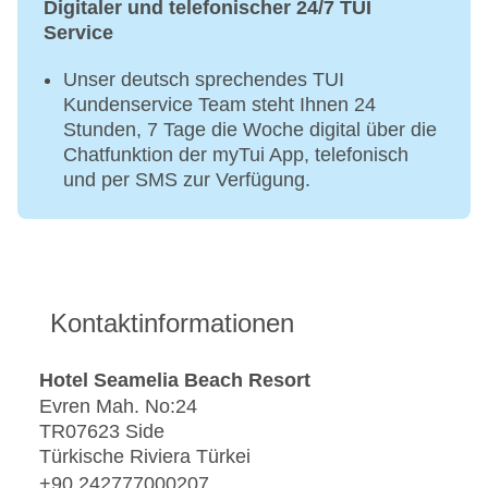
Digitaler und telefonischer 24/7 TUI
Bei All Inclusive inklusive
Service
Finnische Sauna, Dampfbad, Hamam
Unser deutsch sprechendes TUI
Kundenservice Team steht Ihnen 24
Stunden, 7 Tage die Woche digital über die
Chatfunktion der myTui App, telefonisch
und per SMS zur Verfügung.
Kontaktinformationen
Hotel Seamelia Beach Resort
Evren Mah. No:24
TR07623 Side
Türkische Riviera Türkei
+90 242777000207