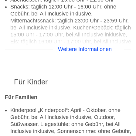
Snacks: täglich 12:00 Uhr - 16:00 Uhr, ohne
Gebühr, bei All Inclusive inklusive,
Mitternachtssnack: täglich 23:00 Uhr - 23:59 Uhr,
bei All Inclusive inklusive, Kuchen/Gebäck: täglich
15:00 Uhr - 17:00 Uhr, bei All Inclusive inklusive,
Eis: täglich 16:00 Uhr - 17:00 Uhr, bei All Inclusive
inklusive
Weitere Informationen
Getränke: ausgewählte internationale
alkoholische Getränke: täglich 24 Stunden, gegen
Gebühr, Barzahlung
Für Kinder
Restaurants: 5
Hauptrestaurant: Küche: international, bei All
Inclusive inklusive
Für Familien
Spezialitätenrestaurant „Olive“: Küche: italienisch,
Kinderpool „Kinderpool“: April - Oktober, ohne
à la carte, Anfrage & Reservierung notwendig,
Gebühr, bei All Inclusive inklusive, Outdoor,
Barzahlung, pro Person ca. 15 EUR, Juni -
Süßwasser, Liegestühle: ohne Gebühr, bei All
September, wöchentlich 19:00 Uhr - 21:00 Uhr,
Inclusive inklusive, Sonnenschirme: ohne Gebühr,
klimatisierbar, angemessene Kleidung erwünscht